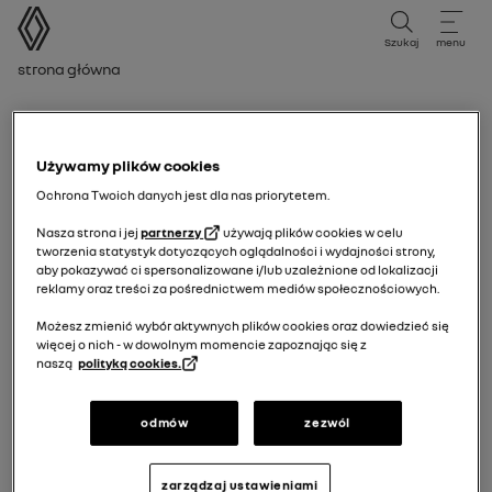
instrukcja obsługi
Szukaj
menu
Ścieżka nawigacji
Strona główna
Felindikering för bromskretsen
Używamy plików cookies
Ochrona Twoich danych jest dla nas priorytetem.
Nasza strona i jej
partnerzy
używają plików cookies w celu
tworzenia statystyk dotyczących oglądalności i wydajności strony,
aby pokazywać ci spersonalizowane i/lub uzależnione od lokalizacji
reklamy oraz treści za pośrednictwem mediów społecznościowych.
Możesz zmienić wybór aktywnych plików cookies oraz dowiedzieć się
więcej o nich - w dowolnym momencie zapoznając się z
naszą
polityką cookies.
odmów
zezwól
Felindikering för bromskretsen
Den tänds när tändningen aktiveras eller när motorn
zarządzaj ustawieniami