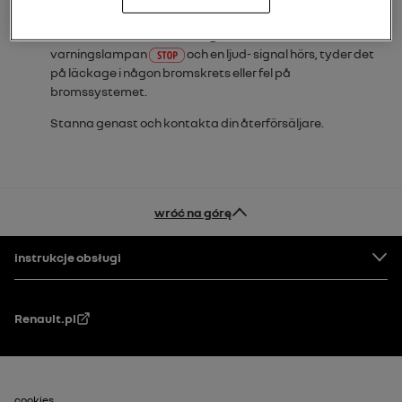
startas och slocknar efter några sekunder.
Om den tänds vid bromsning tillsammans med
varningslampan
och en ljud- signal hörs, tyder det
på läckage i någon bromskrets eller fel på
bromssystemet.
Stanna genast och kontakta din återförsäljare.
wróć na górę
Stopka
instrukcje obsługi
Renault.pl
cookies