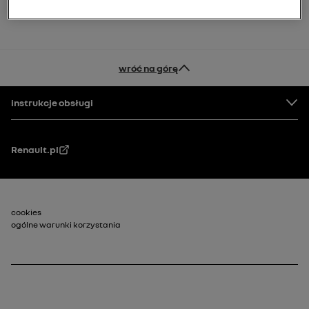
wróć na górę
Stopka
instrukcje obsługi
Renault.pl
Stopka_2
cookies
ogólne warunki korzystania