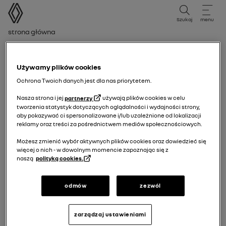
instrukcja obsługi
Szukaj
menu
Ścieżka nawigacji
Strona główna
Kontrollampa för vänster färdriktningsvisare
Używamy plików cookies
Ochrona Twoich danych jest dla nas priorytetem.
Nasza strona i jej
partnerzy
używają plików cookies w celu
tworzenia statystyk dotyczących oglądalności i wydajności strony,
aby pokazywać ci spersonalizowane i/lub uzależnione od lokalizacji
reklamy oraz treści za pośrednictwem mediów społecznościowych.
Możesz zmienić wybór aktywnych plików cookies oraz dowiedzieć się
więcej o nich - w dowolnym momencie zapoznając się z
naszą
polityką cookies.
odmów
zezwól
zarządzaj ustawieniami
Kontrollampa för vänster färdriktningsvisare