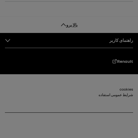
بالا برو
پاورقی
راهنمای کاربر
Renault
cookies
پاورقی_2
شرایط عمومی استفاده