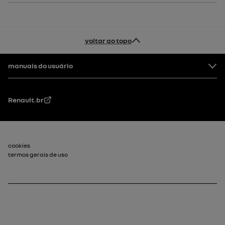
voltar ao topo
Rodapé
manuais do usuário
Renault.br
Rodapé_2
cookies
termos gerais de uso