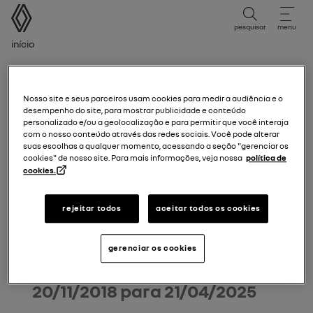
manual do usuário
pesquisar
menu
Trilha de navegação
Início
Período de Edição
Período de edição
Nosso site e seus parceiros usam cookies para medir a audiência e o
desempenho do site, para mostrar publicidade e conteúdo
personalizado e/ou a geolocalização e para permitir que você interaja
Selecione o período de edição correspondente à data
com o nosso conteúdo através das redes sociais. Você pode alterar
de primeira matrícula do seu veículo.
suas escolhas a qualquer momento, acessando a seção "gerenciar os
cookies" de nosso site. Para mais informações, veja nossa
política de
cookies.
10/06/2026
para hoje
rejeitar todos
aceitar todos os cookies
22/04/2025
para
09/06/2026
gerenciar os cookies
20/11/2018
para
21/04/2025