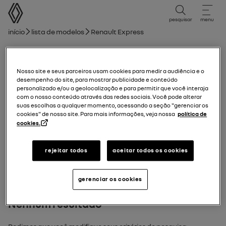
manual do usuário
pesquisar
menu
Trilha de navegação
Início
Lista de modelos
Renault Express
new Renault Clio
Nosso site e seus parceiros usam cookies para medir a audiência e o
15/09/2025
para
11/01/2026
desempenho do site, para mostrar publicidade e conteúdo
personalizado e/ou a geolocalização e para permitir que você interaja
com o nosso conteúdo através das redes sociais. Você pode alterar
suas escolhas a qualquer momento, acessando a seção "gerenciar os
Explorar
Manual
Luzes de advertência
guia em PDF
pesquisar
cookies" de nosso site. Para mais informações, veja nossa
política de
cookies.
Pesquisar
rejeitar todos
aceitar todos os cookies
gerenciar os cookies
Nenhum resultado