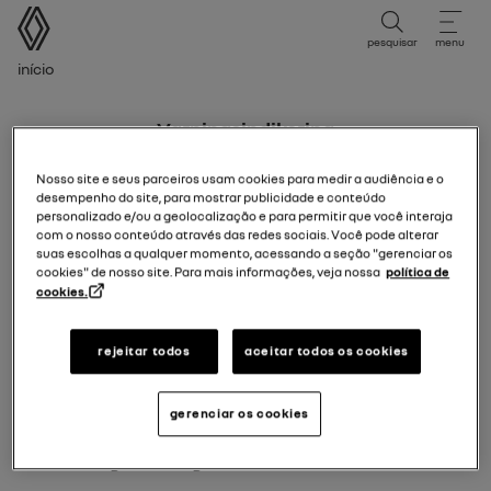
manual do usuário
pesquisar
menu
Trilha de navegação
Início
Varningsindikering
Nosso site e seus parceiros usam cookies para medir a audiência e o
desempenho do site, para mostrar publicidade e conteúdo
personalizado e/ou a geolocalização e para permitir que você interaja
com o nosso conteúdo através das redes sociais. Você pode alterar
suas escolhas a qualquer momento, acessando a seção "gerenciar os
cookies" de nosso site. Para mais informações, veja nossa
política de
cookies.
rejeitar todos
aceitar todos os cookies
gerenciar os cookies
Varningsindikering