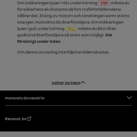
Om indikeringen lyser i rött under körning
måste du
för säkerhets skull stanna så fort trafikförhållandena
tillåter det. Stäng av motorn och tändningen samt starta
inte igen. Kontakta din återförsäljare. Om indikeringen
lyser i gult under körning
måste du åka till en
godkänd återförsäljare så snart som möjligt.
Kör
försiktigt under tiden
.
Om denna anvisning inte följs kan bilen skadas.
voltar ao topo
Rodapé
manuais do usuário
Renault.br