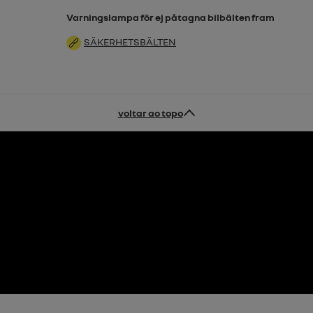
Varningslampa för ej påtagna bilbälten fram
SÄKERHETSBÄLTEN
voltar ao topo