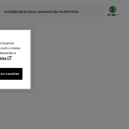
uisar
PT-BR
a mostrar
a com o nosso
cessando a
kies.
 os cookies