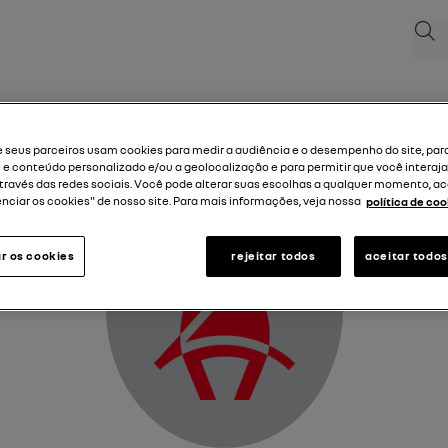
Pesq
Varningslampa för ej påtagna bilbälten fram
e seus parceiros usam cookies para medir a audiência e o desempenho do site, par
 e conteúdo personalizado e/ou a geolocalização e para permitir que você interaj
ravés das redes sociais. Você pode alterar suas escolhas a qualquer momento, a
nciar os cookies" de nosso site. Para mais informações, veja nossa
política de coo
r os cookies
rejeitar todos
aceitar todos