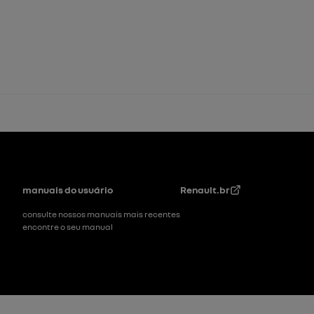
Rodapé
manuais do usuário
Renault.br
consulte nossos manuais mais recentes
encontre o seu manual