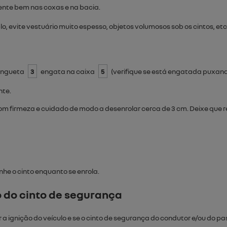
nte bem nas coxas e na bacia.
 evite vestuário muito espesso, objetos volumosos sob os cintos, etc
lingueta
3
engata na caixa
5
(verifique se está engatada puxand
nte.
com firmeza e cuidado de modo a desenrolar cerca de 3 cm. Deixe que
nhe o cinto enquanto se enrola.
o do cinto de segurança
r a ignição do veículo e se o cinto de segurança do condutor e/ou do pas