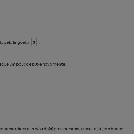
.
o pela lingueta
3
).
 recue um pouco e puxe novamente.
sageiro dianteiro e/ou do(s) passageiro(s) traseiro(s) (se o banco