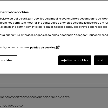
 e, em seguida, para todos os ocupantes, ao ajustamento correto d
mento dos cookies
site e parceiros utilizam cookies para medir a audiência e o desempenho do Webs
mbém nos permitem mostrar-lhe conteúdos e anúncios personalizados e/ou em fu
, além de lhe permitirem interagir com os nossos conteúdos através das redes soci
o sobretudo ou blusão, etc.). Tal é essencial para garantir o correto 
r na posição mais recuada que lhe permita premir a fundo os pedais. 
qualquer altura, alterar as opções escolhidas, acedendo à secção "Gerir cookies" 
egurança, a distância entre a sua cabeça e o respetivo apoio deve s
mais, consulte a nossa
política de cookies.
a posição do banco que oferece a melhor vista possível;
s cookies
rejeitar os cookies
aceitar
RASEIROS
está corretamente bloqueado na devida posição, de modo 
em provocar ferimentos em caso de acidente.
ança ou adulto.