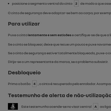
posicione o segmento ventral do cinto
2
de modo a que asse
O cinto de segurança deve adaptar-se bem ao corpo; por exemplo,
Para utilizar
Puxe o cinto
lentamente e sem esticões
e certifique-se de que a 
Se o cinto se bloquear, deixe que recue um pouco e puxe novame
Se o cinto de segurança estiver totalmente bloqueado, puxe-o 
Dirija-se a um representante da marca, se o problema subsistir.
Desbloqueio
Prima o botão
4
, o cinto é recuperado pelo enrolador. Acompa
Testemunho de alerta de não-utilizaçã
Este testemunho acende-se no visor central
A
ao liga