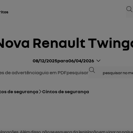
Bus
ritos
Nova Renault Twing
08/12/2025
para
06/04/2026
Busca
zes de advertência
guia em PDF
pesquisar
tos de segurança
Cintos de segurança
locações. Além disso, não se esqueça da legislação em vigor no país e