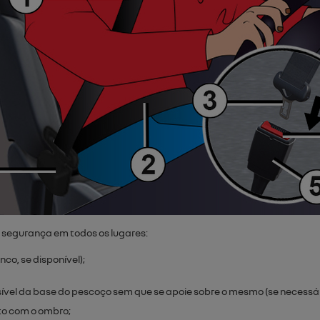
e segurança em todos os lugares:
co, se disponível);
vel da base do pescoço sem que se apoie sobre o mesmo (se necessário,
o com o ombro;