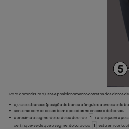
Para garantir um ajuste e posicionamento corretos dos cintos d
ajuste os bancos (posição do banco e ângulo do encosto do ban
sente-se com as cosas bem apoiadas no encosto do banco;
aproxime o segmento torácico do cinto
1
tanto quanto possí
certifique-se de que o segmento torácico
1
está em contact