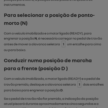
instrumentos.
Para selecionar a posição de ponto-
morto (
N
)
Com o veículo imobilizado e o motor ligado (
READY
), para
engrenar a posição
N
, é necessário carregar no pedal de travão
antes de mover a alavanca seletora
1
um entalhe para cima
ou para baixo.
Conduzir numa posição de marcha
para a frente (posição D )
Com o veículo imobilizado, o motor ligado (
READY
) e o pedal de
travão premido, desloque a alavanca seletora
1
dois entalhes
para baixo para engrenar a posição
D
.
Se o pedal de travão não for premido, a indicação da posição
atual piscará durante aproximadamente cinco segundos e a