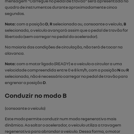
mensagem "
Carregue no pedal de travão
" será apresentada no
quadro de instrumentos durante aproximadamente cinco
segundos.
Nota:
com a posição
D
,
R
selecionada ou, consoante o veículo,
B
selecionada, o veículo avançará assim que o pedal de travão for
libertado (sem carregar no pedal do acelerador).
Na maioria das condições de circulação, não terá de tocar
na
alavanca
.
Nota:
com o motor ligado (
READY
) e o veículo a circular a uma
velocidade compreendida entre 0 e 8 km/h, com a posição
N
ou
R
selecionada, não é necessário carregar no pedal de travão para
engrenar a posição
D
.
Conduzir no modo B
(consoante o veículo)
Este modo permite conduzir num modo regenerativo mais
dinâmico. Ao soltar o acelerador, o veículo utiliza a travagem
regenerativa para abrandar o veículo. Dessa forma, o motor