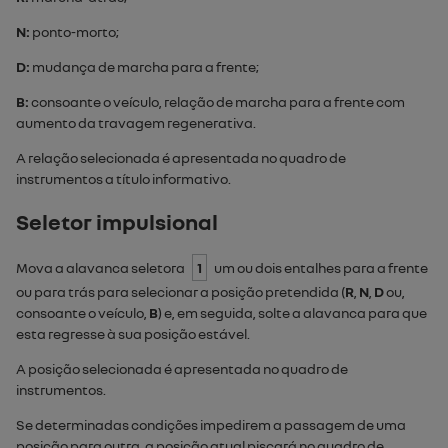
N
:
ponto-morto;
D
:
mudança de marcha para a frente;
B
:
consoante o veículo, relação de marcha para a frente com
aumento da travagem regenerativa.
A relação selecionada é apresentada no quadro de
instrumentos a título informativo.
Seletor impulsional
Mova a alavanca seletora
1
um ou dois entalhes para a frente
ou para trás para selecionar a posição pretendida (
R
,
N
,
D
ou,
consoante o veículo,
B
) e, em seguida, solte a alavanca para que
esta regresse à sua posição estável.
A posição selecionada é apresentada no quadro de
instrumentos.
Se determinadas condições impedirem a passagem de uma
posição para outra, a posição atual piscará no quadro de