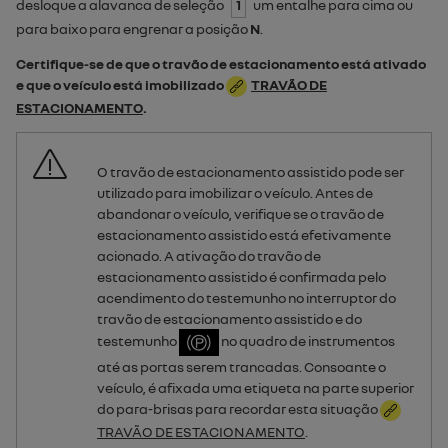
desloque a alavanca de seleção
1
um entalhe para cima ou
para baixo para engrenar a posição
N
.
Certifique-se de que o travão de estacionamento está ativado
e que o veículo está imobilizado
TRAVÃO DE
ESTACIONAMENTO
.
O travão de estacionamento assistido pode ser
utilizado para imobilizar o veículo. Antes de
abandonar o veículo, verifique se o travão de
estacionamento assistido está efetivamente
acionado. A ativação do travão de
estacionamento assistido é confirmada pelo
acendimento do testemunho no interruptor do
travão de estacionamento assistido e do
testemunho
no quadro de instrumentos
até as portas serem trancadas. Consoante o
veículo, é afixada uma etiqueta na parte superior
do para-brisas para recordar esta situação
TRAVÃO DE ESTACIONAMENTO
.