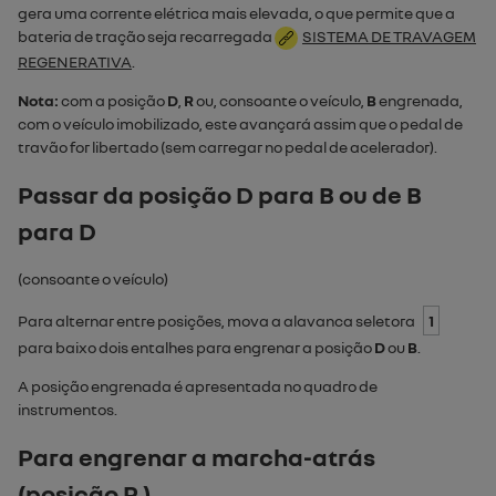
gera uma corrente elétrica mais elevada, o que permite que a
bateria de tração seja recarregada
SISTEMA DE TRAVAGEM
REGENERATIVA
.
Nota:
com a posição
D
,
R
ou, consoante o veículo,
B
engrenada,
com o veículo imobilizado, este avançará assim que o pedal de
travão for libertado (sem carregar no pedal de acelerador).
Passar da posição D para B ou de B
para D
(consoante o veículo)
Para alternar entre posições, mova a alavanca seletora
1
para baixo dois entalhes para engrenar a posição
D
ou
B
.
A posição engrenada é apresentada no quadro de
instrumentos.
Para engrenar a marcha-atrás
(posição R )