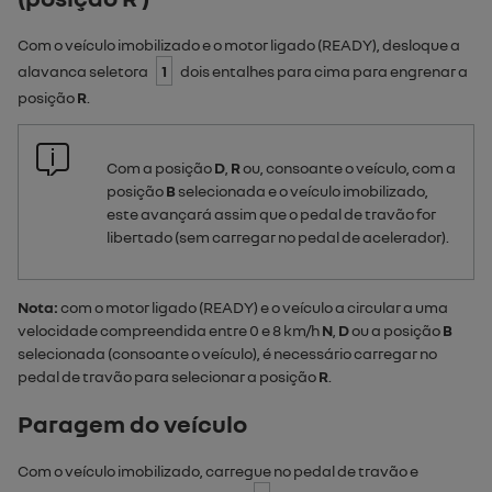
Com o veículo imobilizado e o motor ligado (
READY
), desloque a
alavanca seletora
1
dois entalhes para cima para engrenar a
posição
R
.
Com a posição
D
,
R
ou, consoante o veículo, com a
posição
B
selecionada e o veículo imobilizado,
este avançará assim que o pedal de travão for
libertado (sem carregar no pedal de acelerador).
Nota:
com o motor ligado (
READY
) e o veículo a circular a uma
velocidade compreendida entre 0 e 8 km/h
N
,
D
ou a posição
B
selecionada (consoante o veículo), é necessário carregar no
pedal de travão para selecionar a posição
R
.
Paragem do veículo
Com o veículo imobilizado, carregue no pedal de travão e