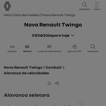
Manual do Utilizador
pesquisar
menu
Caminho de navegação
Início
Lista de modelos
Nova Renault Twingo
Nova Renault Twingo
07/04/2026
para hoje
Explorar
Manual
Luzes de advertência
guia em PDF
pesquisar
Nova Renault Twingo
Conduzir
Alavanca de velocidades
Adicionar aos favoritos
Partilhar
Alavanca seletora