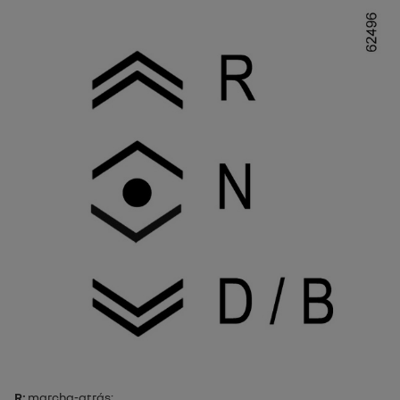
R:
marcha-atrás;