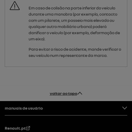
Em caso de colisão na parte inferior do veículo
durante uma manobra (por exemplo, contacto
com um pilarete, um passeio mais elevado ou
qualquer outro mobiliário urbano) poderá
danificar o veículo (por exemplo, deformação de
um eixo).
Para evitar o risco de acidente, mande verificar o
seu veículo num representante da marca.
voltar ao topo
Rodapé
manuais de usuário
Renault.pt