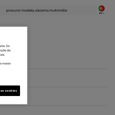
ca
PT
ite. Os
nção da
ais.
do nosso
 os cookies