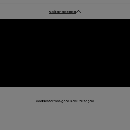
voltar ao topo
cookies
termos gerais de utilização