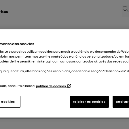
Bus
ritos
mento dos cookies
site e parceiros utilizam cookies para medir a audiência e o desempenho do Webs
mbém nos permitem mostrar-lhe conteúdos e anúncios personalizados e/ou em fu
, além de lhe permitirem interagir com os nossos conteúdos através das redes soci
 primeira matrícula do seu veículo.
qualquer altura, alterar as opções escolhidas, acedendo à secção "Gerir cookies" 
mais, consulte a nossa
política de cookies.
s cookies
rejeitar os cookies
aceitar