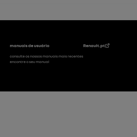
Rodapé
manuais de usuário
Renault.pt
consulte os nossos manuais mais recentes
encontre o seu manual
Rodapé_2