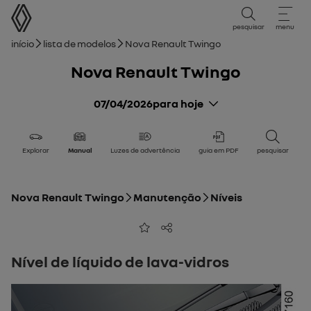
Manual do Utilizador
pesquisar
menu
Caminho de navegação
Início
Lista de modelos
Nova Renault Twingo
Nova Renault Twingo
07/04/2026
para hoje
Explorar
Manual
Luzes de advertência
guia em PDF
pesquisar
Nova Renault Twingo
Manutenção
Níveis
Adicionar aos favoritos
Partilhar
Nível de líquido de lava-vidros