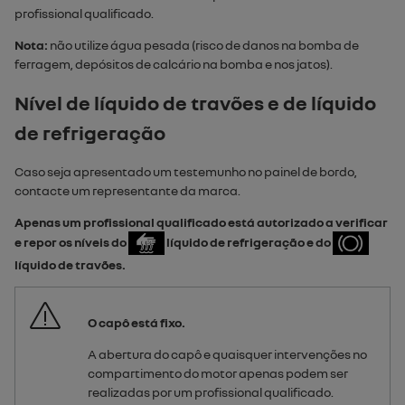
profissional qualificado.
Nota:
não utilize água pesada (risco de danos na bomba de
ferragem, depósitos de calcário na bomba e nos jatos).
Nível de líquido de travões e de líquido
de refrigeração
Caso seja apresentado um testemunho no painel de bordo,
contacte um representante da marca.
Apenas um profissional qualificado está autorizado a verificar
e repor os níveis do
líquido de refrigeração e do
líquido de travões.
O capô está fixo.
A abertura do capô e quaisquer intervenções no
compartimento do motor apenas podem ser
realizadas por um profissional qualificado.