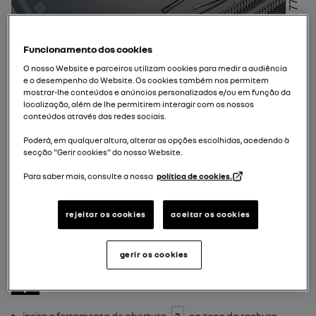
Funcionamento dos cookies
O nosso Website e parceiros utilizam cookies para medir a audiência
e o desempenho do Website. Os cookies também nos permitem
mostrar-lhe conteúdos e anúncios personalizados e/ou em função da
localização, além de lhe permitirem interagir com os nossos
conteúdos através das redes sociais.
Poderá, em qualquer altura, alterar as opções escolhidas, acedendo à
secção "Gerir cookies" do nosso Website.
Para saber mais, consulte a nossa
política de cookies.
rejeitar os cookies
aceitar os cookies
gerir os cookies
Para abrir o painel do depósito do líquido de lava-vidros:
insira a ferramenta de abertura
2
na zona da ranhura