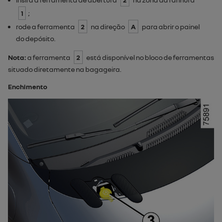
1
;
rode a ferramenta
2
na direção
A
para abrir o painel
do depósito.
Nota:
a ferramenta
2
está disponível no bloco de ferramentas
situado diretamente na bagageira.
Enchimento