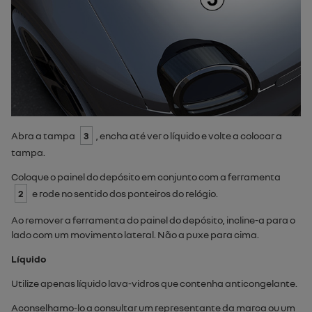
Abra a tampa
3
, encha até ver o líquido e volte a colocar a
tampa.
Coloque o painel do depósito em conjunto com a ferramenta
2
e rode no sentido dos ponteiros do relógio.
Ao remover a ferramenta do painel do depósito, incline-a para o
lado com um movimento lateral. Não a puxe para cima.
Líquido
Utilize apenas líquido lava-vidros que contenha anticongelante.
Aconselhamo-lo a consultar um representante da marca ou um