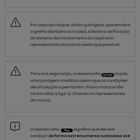
Em caso de choque, ainda que ligeiro, que envolva
a grelha dianteira ou o capô, solicite a verificação
do sistema de trancamento do capô num
representante da marca assim que possível.
Para sua segurança, o testemunho
impõe
uma paragem imediata assim que as condições
de circulação o permitirem. Pare o motor e não
tente voltar a ligá-lo. Chame um representante
da marca.
O testemunho
significa que deverá
conduzir
de forma extremamente cuidadosa até