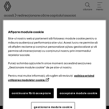
manual de utilizare
căutare
meniu
Cale de navigare
Acasă
Redirecționare către capitolul asociat
Listă de capitole
Afișare module cookie
Levier de viteze.
Site-ul nostru web și partenerii săi folosesc module cookie pentru a
măsura audiența și performanța site-ului. Acest lucru ne permite să
vă afișăm reclame și conținut personalizat și/sau geolocalizat și vă
permite să interacționați cu conținutul nostru prin intermediul
Cutie de viteze automată, levier electronic
rețelelor sociale.
Puteți schimba opțiunile în orice moment accesând secțiunea
„Gestionare module cookie” de pe site-ul nostru.
Cutie de viteze automată, levier manual
Pentru mai multe informații, vă rugăm să revizuiți
politica privind
utilizarea modulelor cookie.
continuare fără acceptare
acceptare module cookie
înapoi la început
gestionare module cookie