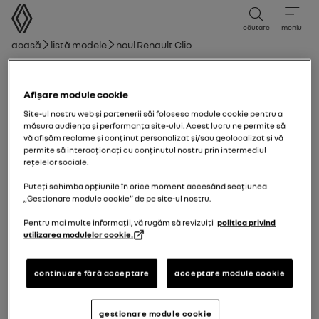
manual de utilizare
căutare
meniu
Cale de navigare
Acasă
Listă modele
noul Renault Clio
noul Renault Clio
Afișare module cookie
15/09/2025
către
11/01/2026
Site-ul nostru web și partenerii săi folosesc module cookie pentru a
măsura audiența și performanța site-ului. Acest lucru ne permite să
vă afișăm reclame și conținut personalizat și/sau geolocalizat și vă
permite să interacționați cu conținutul nostru prin intermediul
Exploră
Manual
Lumini de avertizare
ghid PDF
căutare
rețelelor sociale.
Puteți schimba opțiunile în orice moment accesând secțiunea
„Gestionare module cookie” de pe site-ul nostru.
noul Renault Clio
Faceţi cunoştinţă cu vehiculul dumneavoastră
Pentru mai multe informații, vă rugăm să revizuiți
politica privind
Iluminare şi semnalizare
utilizarea modulelor cookie.
Adaugă la favorite
Partajează
continuare fără acceptare
acceptare module cookie
ILUMINĂRI ŞI SEMNALIZĂRI EXTERIOARE
gestionare module cookie