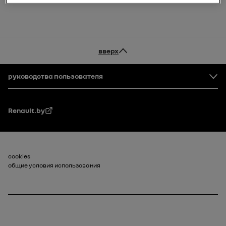
вверх
Нижний колонтитул
руководства пользователя
Renault.by
Нижний колонтитул_2
cookies
общие условия использования