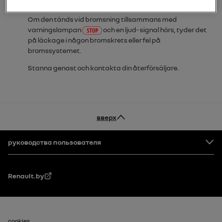
startas och slocknar efter några sekunder.
Om den tänds vid bromsning tillsammans med
varningslampan
och en ljud- signal hörs, tyder det
på läckage i någon bromskrets eller fel på
bromssystemet.
Stanna genast och kontakta din återförsäljare.
вверх
Нижний колонтитул
руководства пользователя
Renault.by
cookies