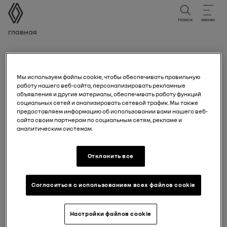
руководство пользователя
поиск
меню
Навигационная цепочка
Главная
Felindikering för bromskretsen
Мы используем файлы cookie, чтобы обеспечивать правильную
работу нашего веб-сайта, персонализировать рекламные
объявления и другие материалы, обеспечивать работу функций
социальных сетей и анализировать сетевой трафик. Мы также
предоставляем информацию об использовании вами нашего веб-
сайта своим партнерам по социальным сетям, рекламе и
аналитическим системам.
Отклонить все
Согласиться с использованием всех файлов cookie
Felindikering för bromskretsen
Настройки файлов cookie
Den tänds när tändningen aktiveras eller när motorn