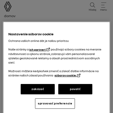
používateľská príručka
hľadaj
menu
Navigačný reťazec
Domov
evidenčné číslo
Nastavenie súborov cookie
svoje vozidlo môžete vyhľadávať podľa evidenčného
Ochrana vašich online dát je našou prioritou
čísla pre nasledujúce krajiny:
Naše stránky a
ich partneri
používajú súbory cookies na meranie
• Francúzsko
návštevnosti a výkonu stránok, zobrazujú vám personalizované
a/alebo geolokované reklamy a obsah prostredníctvom sociálnych
• Spojené kráľovstvo
sietí.
• Holandsko
Možnosti môžete kedykoľvek zmeniť a získať ďalšie informácie na
• Portugalsko
stránke našich zásad používania
súborov cookie.
• Taliansko
• Španielsko
zakázať
povoliť
• Brazília
vaša krajina nie je v zozname?
spravovať preferencie
vozidlo môžete stále vyhľadať pomocou VIN alebo
modelu.