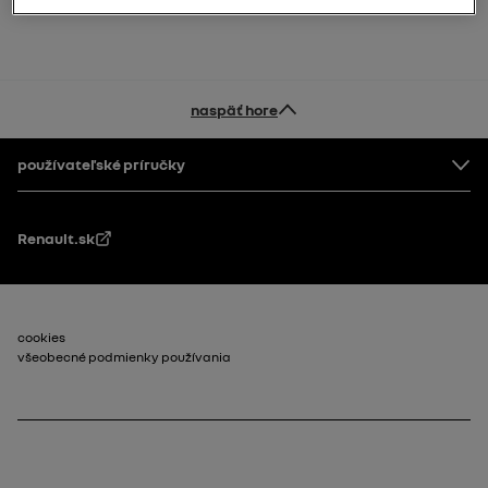
naspäť hore
Pätička
používateľské príručky
Renault.sk
Footer_2
cookies
všeobecné podmienky používania