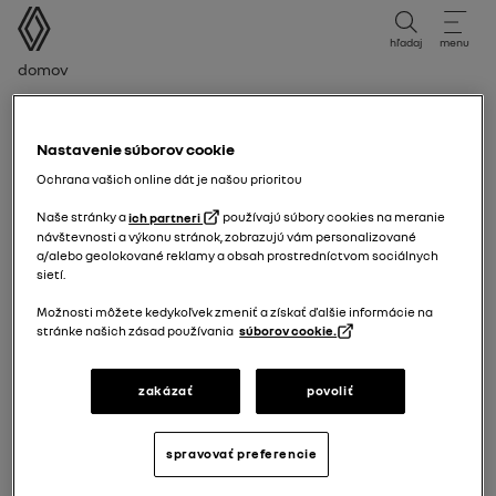
používateľská príručka
hľadaj
menu
Navigačný reťazec
Domov
Indikering för varning vid filbyte
Nastavenie súborov cookie
Ochrana vašich online dát je našou prioritou
Naše stránky a
ich partneri
používajú súbory cookies na meranie
návštevnosti a výkonu stránok, zobrazujú vám personalizované
a/alebo geolokované reklamy a obsah prostredníctvom sociálnych
sietí.
Možnosti môžete kedykoľvek zmeniť a získať ďalšie informácie na
stránke našich zásad používania
súborov cookie.
zakázať
povoliť
Indikering för varning vid filbyte
spravovať preferencie