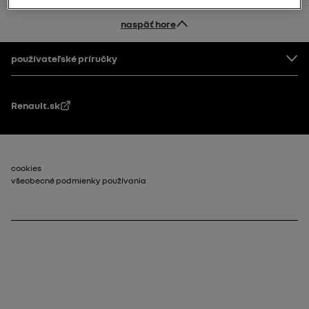
naspäť hore
Pätička
používateľské príručky
Renault.sk
Footer_2
cookies
všeobecné podmienky používania