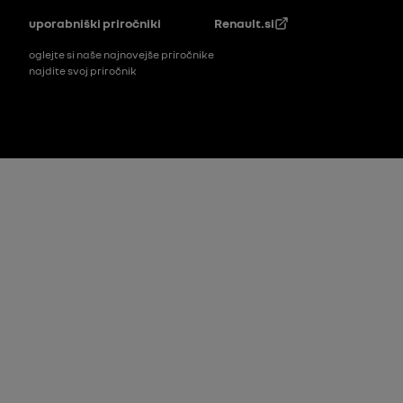
Noga
uporabniški priročniki
Renault.si
oglejte si naše najnovejše priročnike
najdite svoj priročnik
Footer_2