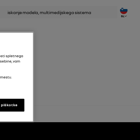
anje
SL
osti spletnega
vsebine, vam
 mestu.
i piškotke