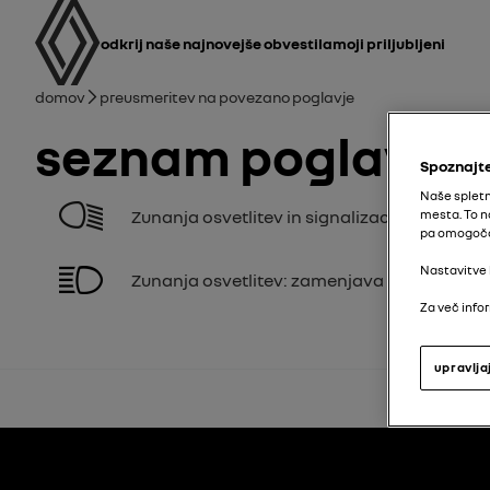
uporabniški priročnik
Glavna navigacija
odkrij naše najnovejše obvestila
Moji priljubljeni
Drobtina
Domov
Preusmeritev na povezano poglavje
Seznam poglavij
Spoznajte
Naše spletn
Zunanja osvetlitev in signalizacija
mesta. To n
pa omogoča 
Nastavitve 
Zunanja osvetlitev: zamenjava žarnic
Za več infor
upravlja