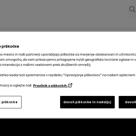
Isk
 piškotke
o mesto in naši partnerji uporabljajo piškotke za merjenje obiskanosti in učinkovit
am omogoča, da vam prikazujemo prilagojene in/ali geografsko locirane oglase in 
interakcijo z našimi vsebinami prek družbenih omrežij.
lahko kadar koli spremenite v razdelku “Upravljanje piškotkov” na našem spletnem
macij si oglejte naš
Pravilnik o piškotkih.
j piškotke
dovoli piškotke in nadaljuj
dovol
nazaj na vrh