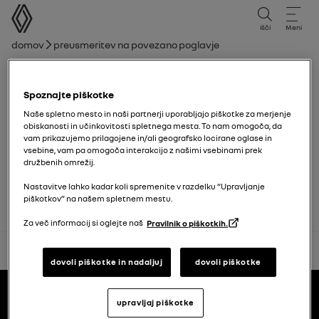
uporabniški priročnik
išči
Meni
Drobtina
Domov
Preusmeritev na povezano poglavje
Seznam poglavij
Spoznajte piškotke
Varnost otroka: izklop, vklop varnostne
Naše spletno mesto in naši partnerji uporabljajo piškotke za merjenje
blazine sovoznika
obiskanosti in učinkovitosti spletnega mesta. To nam omogoča, da
vam prikazujemo prilagojene in/ali geografsko locirane oglase in
vsebine, vam pa omogoča interakcijo z našimi vsebinami prek
Odlagalna mesta potniškega prostora,
družbenih omrežij.
oprema
Nastavitve lahko kadar koli spremenite v razdelku “Upravljanje
piškotkov” na našem spletnem mestu.
Za več informacij si oglejte naš
Pravilnik o piškotkih.
nazaj na vrh
dovoli piškotke in nadaljuj
dovoli piškotke
Noga
uporabniški priročniki
upravljaj piškotke