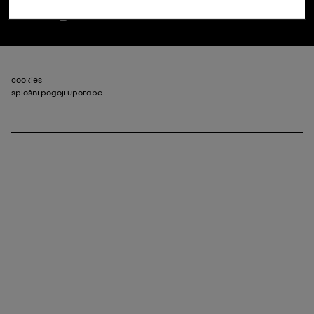
Renault.si
Footer_2
cookies
splošni pogoji uporabe