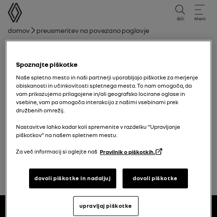
uporabniški priročnik
išči
Meni
Drobtina
Domov
Preusmeritev na povezano poglavje
Seznam poglavij
Spoznajte piškotke
Samodejno zaklepanje vrat med vožnjo
Naše spletno mesto in naši partnerji uporabljajo piškotke za merjenje
obiskanosti in učinkovitosti spletnega mesta. To nam omogoča, da
vam prikazujemo prilagojene in/ali geografsko locirane oglase in
Ročna klimatska naprava
vsebine, vam pa omogoča interakcijo z našimi vsebinami prek
družbenih omrežij.
Nastavitve lahko kadar koli spremenite v razdelku “Upravljanje
Avtomatska klimatska naprava
piškotkov” na našem spletnem mestu.
Za več informacij si oglejte naš
Pravilnik o piškotkih.
dovoli piškotke in nadaljuj
dovoli piškotke
nazaj na vrh
Noga
upravljaj piškotke
uporabniški priročniki