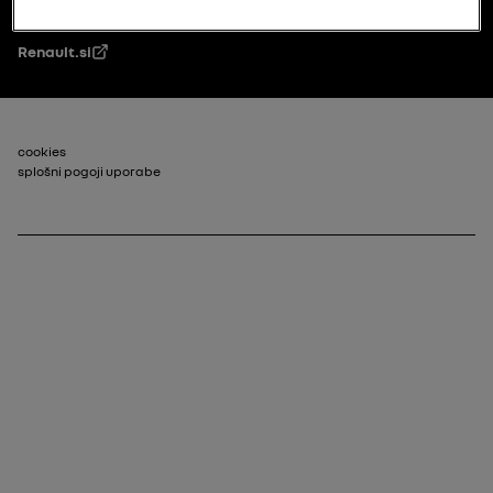
Renault.si
Footer_2
cookies
splošni pogoji uporabe