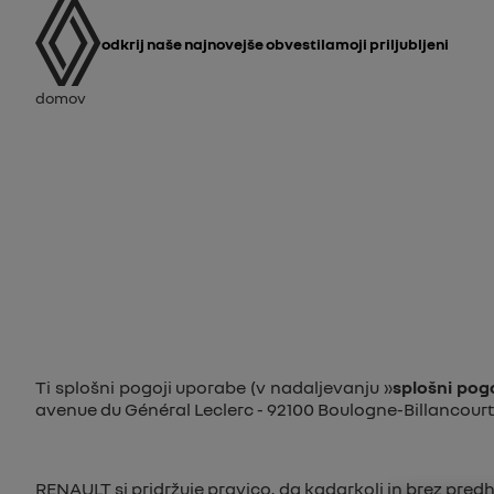
uporabniški priročnik
Glavna navigacija
odkrij naše najnovejše obvestila
Moji priljubljeni
Drobtina
Domov
Ti splošni pogoji uporabe (v nadaljevanju »
splošni pogo
avenue du Général Leclerc - 92100 Boulogne-Billancourt, 
RENAULT si pridržuje pravico, da kadarkoli in brez pre