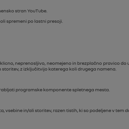
mensko stran YouTube.
li spremeni po lastni presoji.
licno, neprenosljivo, neomejeno in brezplačno pravico do u
storitev, z izključitvijo katerega koli drugega namena.
orabljati programske komponente spletnega mesta.
vsebine in/ali storitev, razen tistih, ki so podeljene v tem