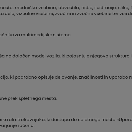
sta, uredniško vsebino, obvestila, risbe, ilustracije, slike,
ka dela, vizualne vsebine, zvočne in zvočne vsebine ter vse 
ročnike za multimedijske sisteme.
a na določen model vozila, ki pojasnjuje njegovo strukturo 
o, ki podrobno opisuje delovanje, značilnosti in uporabo m
opne prek spletnega mesta.
 ali strokovnjaka, ki dostopa do spletnega mesta »Uporabni
tvarjanje računa.