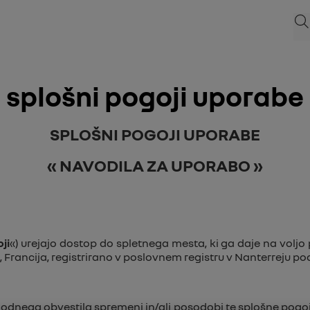
Isk
splošni pogoji uporabe
SPLOŠNI POGOJI UPORABE
« NAVODILA ZA UPORABO »
ji
«) urejajo dostop do spletnega mesta, ki ga daje na voljo
Francija, registrirano v poslovnem registru v Nanterreju pod
dhodnega obvestila spremeni in/ali posodobi te splošne pog