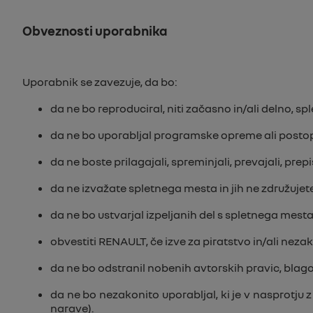
Obveznosti uporabnika
Uporabnik se zavezuje, da bo:
da ne bo reproduciral, niti začasno in/ali delno, spl
da ne bo uporabljal programske opreme ali postop
da ne boste prilagajali, spreminjali, prevajali, prepi
da ne izvažate spletnega mesta in jih ne združujet
da ne bo ustvarjal izpeljanih del s spletnega mesta 
obvestiti RENAULT, če izve za piratstvo in/ali ne
da ne bo odstranil nobenih avtorskih pravic, blag
da ne bo nezakonito uporabljal, ki je v nasprotju
narave).