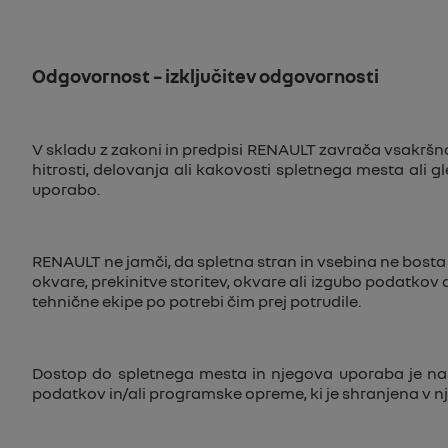
Odgovornost – izključitev odgovornosti
V skladu z zakoni in predpisi RENAULT zavrača vsakrš
hitrosti, delovanja ali kakovosti spletnega mesta ali g
uporabo.
RENAULT ne jamči, da spletna stran in vsebina ne bosta b
okvare, prekinitve storitev, okvare ali izgubo podatkov
tehnične ekipe po potrebi čim prej potrudile.
Dostop do spletnega mesta in njegova uporaba je na 
podatkov in/ali programske opreme, ki je shranjena v nj