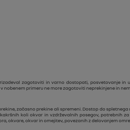
izadeval zagotoviti in varno dostopati, posvetovanje in 
o v nobenem primeru ne more zagotoviti neprekinjene in ne
rekine, začasno prekine ali spremeni. Dostop do spletnega 
kakršnih koli okvar in vzdrževalnih posegov, potrebnih za
ora, okvare, okvar in omejitev, povezanih z delovanjem omre