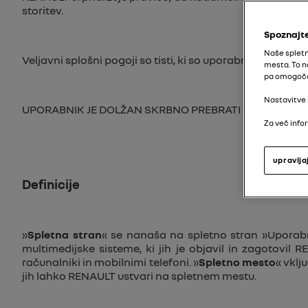
storitev.
Spoznajte
Naše spletn
Veljavni splošni pogoji so tisti, ki so uporabniku dosto
mesta. To n
pa omogoča 
Nastavitve 
UPORABNIK JE DOLŽAN SKRBNO PREBRATI TE POGOJE, BO
Za več infor
upravlja
Definicije
»
Spletna stran
« se nanaša na spletno stran »Uporabni
multimedijske sisteme, ki jih je objavil in zagotovil 
računalniki in mobilnimi telefoni. »
Spletno mesto
« vklj
jih lahko RENAULT ustvari na spletnem mestu.