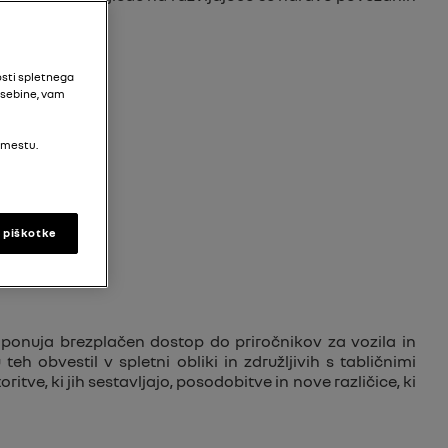
osti spletnega
vsebine, vam
 mestu.
TORITEV.
i piškotke
 ponuja brezplačen dostop do priročnikov za vozila in
h obvestil v spletni obliki in združljivih s tabličnimi
itve, ki jih sestavljajo, posodobitve in nove različice, ki