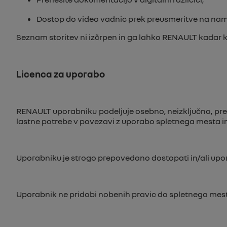
Dostop do video vadnic prek preusmeritve na na
Seznam storitev ni izčrpen in ga lahko RENAULT kadar ko
Licenca za uporabo
RENAULT uporabniku podeljuje osebno, neizključno, prek
lastne potrebe v povezavi z uporabo spletnega mesta in 
Uporabniku je strogo prepovedano dostopati in/ali up
Uporabnik ne pridobi nobenih pravic do spletnega mesta, 