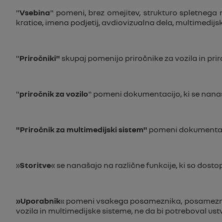
"
Vsebina
" pomeni, brez omejitev, strukturo spletnega me
kratice, imena podjetij, avdiovizualna dela, multimedijs
"
Priročniki"
skupaj pomenijo priročnike za vozila in pri
"
priročnik za vozilo
" pomeni dokumentacijo, ki se nanaš
"Priročnik za multimedijski sistem"
pomeni dokumentacij
»
Storitve
« se nanašajo na različne funkcije, ki so dost
»Uporabnik
« pomeni vsakega posameznika, posameznika
vozila in multimedijske sisteme, ne da bi potreboval us