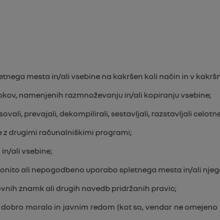
etnega mesta in/ali vsebine na kakršen koli način in v kakršni 
kov, namenjenih razmnoževanju in/ali kopiranju vsebine;
sovali, prevajali, dekompilirali, sestavljali, razstavljali celo
e z drugimi računalniškimi programi;
in/ali vsebine;
zakonito ali nepogodbeno uporabo spletnega mesta in/ali njeg
ovnih znamk ali drugih navedb pridržanih pravic;
 z dobro moralo in javnim redom (kot so, vendar ne omejeno 