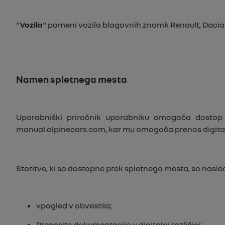
"
Vozilo
" pomeni vozila blagovnih znamk Renault, Dacia 
Namen spletnega mesta
Uporabniški priročnik uporabniku omogoča dostop
manual.alpinecars.com
, kar mu omogoča prenos digitaln
Storitve, ki so dostopne prek spletnega mesta, so nasle
vpogled v obvestila;
Prenesite dokumentacijo v digitalni različici;