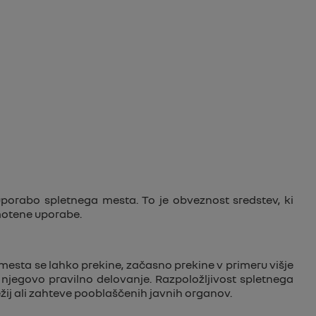
uporabo spletnega mesta. To je obveznost sredstev, ki
motene uporabe.
mesta se lahko prekine, začasno prekine v primeru višje
 njegovo pravilno delovanje. Razpoložljivost spletnega
žij ali zahteve pooblaščenih javnih organov.