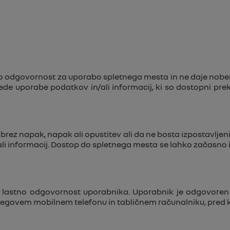
no odgovornost za uporabo spletnega mesta in ne daje noben
lede uporabe podatkov in/ali informacij, ki so dostopni prek
rez napak, napak ali opustitev ali da ne bosta izpostavljeni 
 ali informacij. Dostop do spletnega mesta se lahko začasno 
lastno odgovornost uporabnika. Uporabnik je odgovoren za
egovem mobilnem telefonu in tabličnem računalniku, pred kak