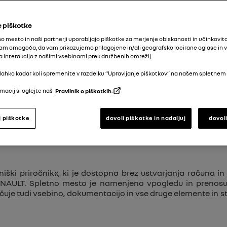
 piškotke
o mesto in naši partnerji uporabljajo piškotke za merjenje obiskanosti in učinkovit
pni na spletnem mestu.
am omogoča, da vam prikazujemo prilagojene in/ali geografsko locirane oglase in 
interakcijo z našimi vsebinami prek družbenih omrežij.
lahko kadar koli spremenite v razdelku “Upravljanje piškotkov” na našem spletnem
DISI V APLIKACIJI, PREDEN JIH SPREJME IN DOSTOPA DO S
macij si oglejte naš
Pravilnik o piškotkih.
j piškotke
dovoli piškotke in nadaljuj
dovol
ški priročnik«, ki je dostopna brez ustvarjanja računa in
RENAULT. Spletno mesto je namenjeno vpogledu in prenosu te
učuje tudi vsebino, dokumentacijo in vse druge elemente in stor