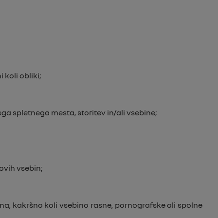
koli obliki;
tnega spletnega mesta, storitev in/ali vsebine;
ovih vsebin;
na, kakršno koli vsebino rasne, pornografske ali spolne