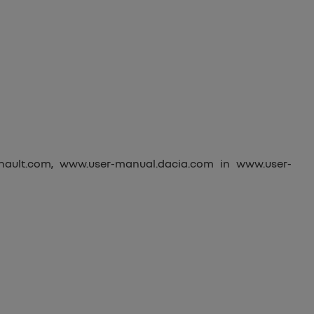
nault.com
,
www.user-manual.dacia.com
in
www.user-