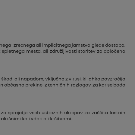
ega izrecnega ali implicitnega jamstva glede dostopa,
 spletnega mesta, ali združljivosti storitev za določeno
škodi ali napadom, vključno z virusi, ki lahko povzročijo
in občasno prekine iz tehničnih razlogov, za kar se bodo
 sprejetje vseh ustreznih ukrepov za zaščito lastnih
ršnimi koli vdori ali kršitvami.