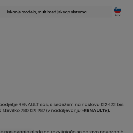
anje
SL
 podjetje RENAULT sas, s sedežem na naslovu 122-122 bis
 številko 780 129 987 (v nadaljevanju »
RENAULT«).
oje poslovanja glede na razvijajočo se naravo povezanih