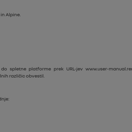
in Alpine.
 do spletne platforme prek URL-jev
www.user-manual.re
ih različic obvestil.
dnje: