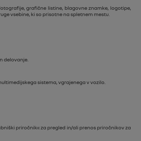
 fotografije, grafične listine, blagovne znamke, logotipe,
druge vsebine, ki so prisotne na spletnem mestu.
in delovanje.
ultimedijskega sistema, vgrajenega v vozilo.
ški priročnik« za pregled in/ali prenos priročnikov za