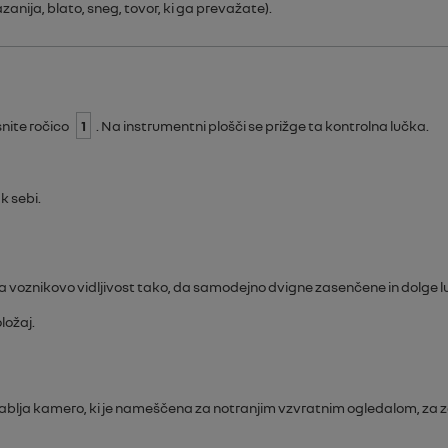
zanija, blato, sneg, tovor, ki ga prevažate).
snite ročico
1
. Na instrumentni plošči se prižge ta kontrolna lučka.
k sebi.
jša voznikovo vidljivost tako, da samodejno dvigne zasenčene in dolge lu
ložaj.
rablja kamero, ki je nameščena za notranjim vzvratnim ogledalom, za zaz