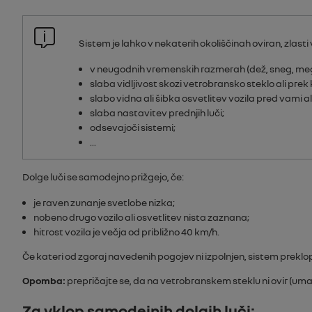
Sistem je lahko v nekaterih okoliščinah oviran, zlasti 
v neugodnih vremenskih razmerah (dež, sneg, megl
slaba vidljivost skozi vetrobransko steklo ali pre
slabo vidna ali šibka osvetlitev vozila pred vami ali
slaba nastavitev prednjih luči;
odsevajoči sistemi;
...
Dolge luči se samodejno prižgejo, če:
je raven zunanje svetlobe nizka;
nobeno drugo vozilo ali osvetlitev nista zaznana;
hitrost vozila je večja od približno 40 km/h.
Če kateri od zgoraj navedenih pogojev ni izpolnjen, sistem preklop
Opomba:
prepričajte se, da na vetrobranskem steklu ni ovir (umaza
Za vklop samodejnih dolgih luči: