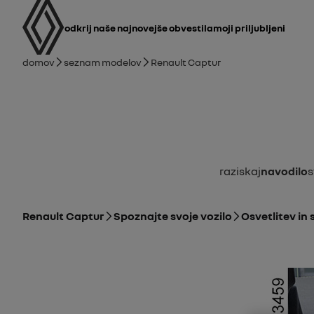
uporabniški priročnik
Glavna navigacija
odkrij naše najnovejše obvestila
Moji priljubljeni
Drobtina
Domov
Seznam modelov
Renault Captur
Raziskaj
Navodilo
Renault Captur
Spoznajte svoje vozilo
Osvetlitev in 