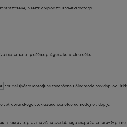
e motor zažene, in se izklopijo ob zaustavitvi motorja.
 Na instrumentni plošči se prižge ta kontrolna lučka.
3
: pri delujočem motorju se zasenčene luči samodejno vklopijo ali izk
ev vetrobranskega stekla zasenčene luči samodejno vklopijo.
les in nastavite pravilno višino svetlobnega snopa žarometov (v prime