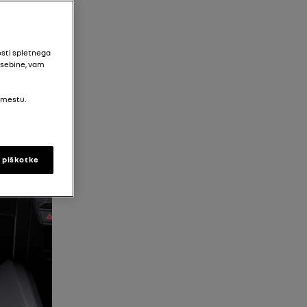
osti spletnega
vsebine, vam
 mestu.
i piškotke