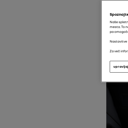
Spoznajte
Naše spletn
mesta. To n
pa omogoča 
Nastavitve 
Za več infor
upravlja