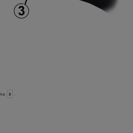
ake
3
.