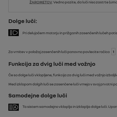
ŽAROMETOV
. Vedno pazite, da luči niso zastrte (uma
Dolge luči:
Pri delujočem motorju in prižganih zasenčenih lučeh poti
Za vrnitev v položaj zasenčenih luči ponovno povlecite ročico
1
Funkcija za dvig luči med vožnjo
Če so dolge luči vklopljene, funkcija za dvig luči med vožnjo izbol
Med izklopom dolgih luči se zasenčene luči vrnejo v svoj prvotni po
Samodejne dolge luči
Ta sistem samodejno vklaplja in izklaplja dolge luči. Upo