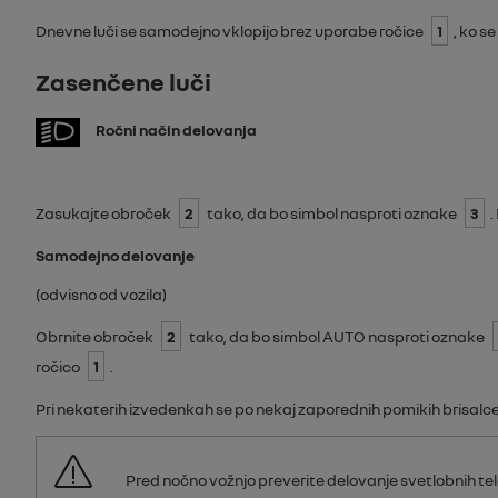
Dnevne luči se samodejno vklopijo brez uporabe ročice
1
, ko s
Zasenčene luči
Ročni način delovanja
Zasukajte obroček
2
tako, da bo simbol nasproti oznake
3
.
Samodejno delovanje
(odvisno od vozila)
Obrnite obroček
2
tako, da bo simbol
AUTO
nasproti oznake
ročico
1
.
Pri nekaterih izvedenkah se po nekaj zaporednih pomikih brisalc
Pred nočno vožnjo preverite delovanje svetlobnih te