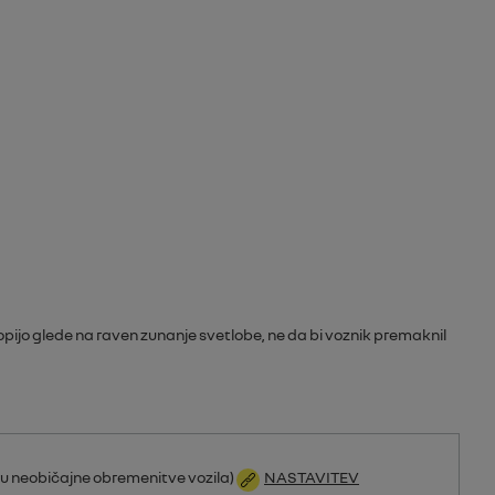
lopijo glede na raven zunanje svetlobe, ne da bi voznik premaknil
ru neobičajne obremenitve vozila)
NASTAVITEV