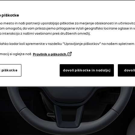
 piškotke
o mesto in naši partnerji uporabljajo piškotke za merjenje obiskanosti in učinkovit
am omogoča, da vam prikazujemo prilagojene in/ali geografsko locirane oglase in 
interakcijo z našimi vsebinami prek družbenih omrežij.
lahko kadar koli spremenite v razdelku “Upravljanje piškotkov” na našem spletnem
macij si oglejte naš
Pravilnik o piškotkih.
j piškotke
dovoli piškotke in nadaljuj
dovol