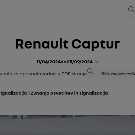
Isk
Renault Captur
11/04/2024
do
05/09/2024
Iskanje
Svetila za opozorilo
vodnik v PDF
iskanje
signalizacija
Zunanja osvetlitev in signalizacija