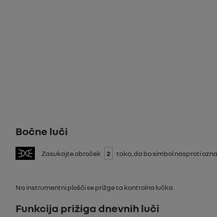
Bočne luči
Zasukajte obroček
2
tako, da bo simbol nasproti ozn
Na instrumentni plošči se prižge ta kontrolna lučka.
Funkcija prižiga dnevnih luči