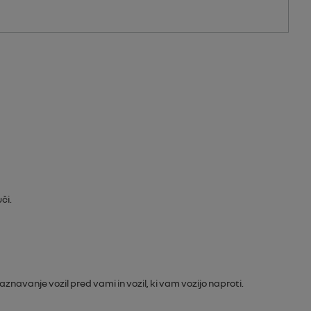
či.
navanje vozil pred vami in vozil, ki vam vozijo naproti.