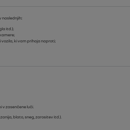
v naslednjih
:
a itd.);
k kamere;
 vozila, ki vam prihaja naproti;
i v zasenčene luči.
nija, blato, sneg, zarositev itd.).