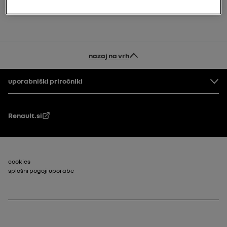
Varnostni pasovi na zadnjih sedežih
nazaj na vrh
Noga
uporabniški priročniki
Renault.si
Footer_2
cookies
splošni pogoji uporabe