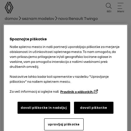
uporabniški priročnik
išči
Meni
Drobtina
Domov
Seznam modelov
nova Renault Twingo
nova Renault Twingo
Spoznajte piškotke
08/12/2025
do
06/04/2026
Naše spletno mesto in naši partnerji uporabljajo piškotke za merjenje
obiskanosti in učinkovitosti spletnega mesta. To nam omogoča, da
vam prikazujemo prilagojene in/ali geografsko locirane oglase in
vsebine, vam pa omogoča interakcijo z našimi vsebinami prek
Raziskaj
Navodilo
Svetila za opozorilo
vodnik v PDF
iskanje
družbenih omrežij.
Nastavitve lahko kadar koli spremenite v razdelku “Upravljanje
piškotkov” na našem spletnem mestu.
nova Renault Twingo
Spoznajte svoje vozilo
Varnostni pasovi
Za več informacij si oglejte naš
Pravilnik o piškotkih.
Dodaj med priljubljene
Deljenje
dovoli piškotke in nadaljuj
dovoli piškotke
Varnostni pasovi
upravljaj piškotke