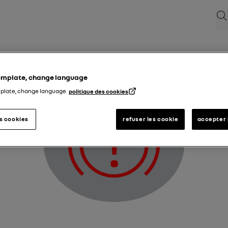
Пр
Felindikering för bromskretsen
template, change language
mplate, change language
politique des cookies
es cookies
refuser les cookie
accepter 