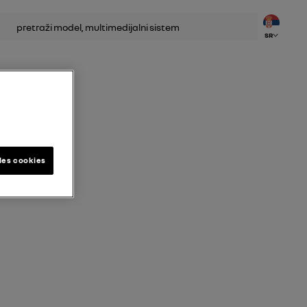
етрага
SR
les cookies