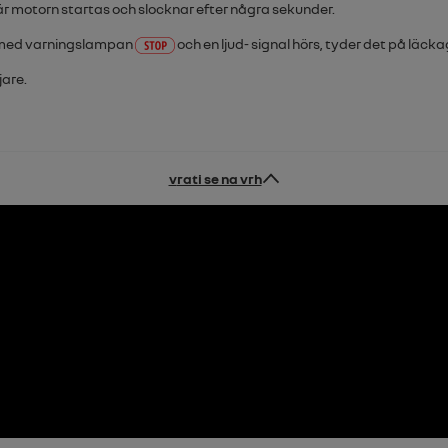
är motorn startas och slocknar efter några sekunder.
 med varningslampan
och en ljud- signal hörs, tyder det på läc
jare.
vrati se na vrh