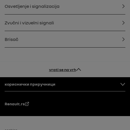
Osvetljenje i signalizacija
Zvučni i vizuelni signali
Brisač
vrati se na vrh
Footer
кориснички приручници
Renault.rs