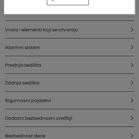
Ključ, daljinski upravljač
Vrata i elementi koji se otvaraju
Alarmni sistem
Prednja sedišta
Zadnja sedišta
Sigurnosni pojasevi
Dodatni bezbednosni uređaji
Bezbednost dece