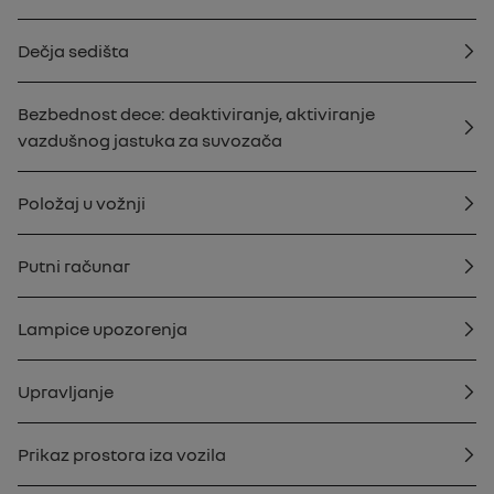
Dečja sedišta
Bezbednost dece: deaktiviranje, aktiviranje
vazdušnog jastuka za suvozača
Položaj u vožnji
Putni računar
Lampice upozorenja
Upravljanje
Prikaz prostora iza vozila