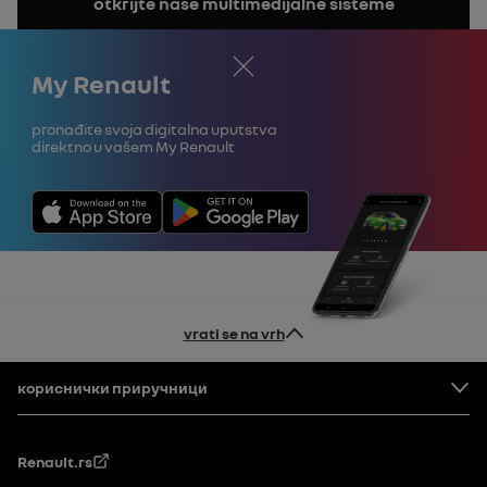
otkrijte naše multimedijalne sisteme
uputstvo
Zatvori
My Renault
Pronađite svoja digitalna uputstva
direktno u vašem My Renault
vrati se na vrh
Footer
кориснички приручници
Renault.rs