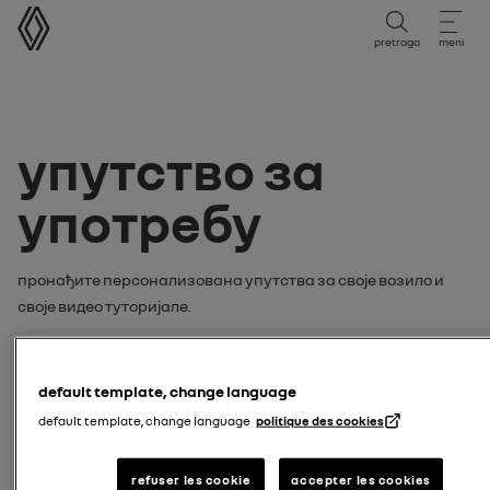
упутство за употребу
pretraga
meni
упутство за
употребу
Пронађите персонализована упутства за своје возило и
своје видео туторијале.
pretražite uputstva ili video
tutorijal:
default template, change language
default template, change language
politique des cookies
model
refuser les cookie
accepter les cookies
unesite model vašeg vozila