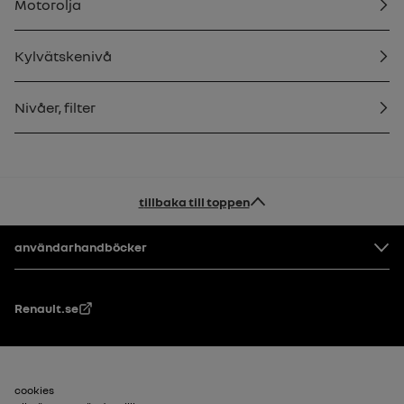
Motorolja
Kylvätskenivå
Nivåer, filter
tillbaka till toppen
Footer
användarhandböcker
Renault.se
Sidfot_2
cookies