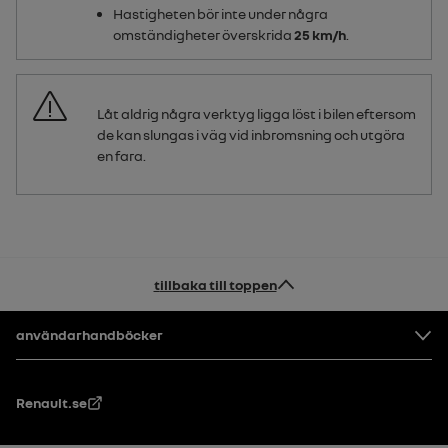
Hastigheten bör inte under några
omständigheter överskrida
25 km/h
.
Låt aldrig några verktyg ligga löst i bilen eftersom
de kan slungas i väg vid inbromsning och utgöra
en fara.
tillbaka till toppen
Footer
användarhandböcker
Renault.se