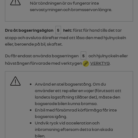
När tändningen är av fungerar inte
servostyrningen och bromsservon längre.
Dra åt bogseringsöglan
5
helt:
först för hand tills det tar
stopp och avsluta därefter med att låsa den med hjulnyckeln
eller, beroende på bil, skaftet.
Du får endast använda bogserringen
5
och hjulnyckeln eller
hävstången förvarade med verktygen
VERKTYG
.
Använd en stel bogserstång. Om du
använder ett rep eller en vajer (förutsatt att
landets lagstiftning tillåter det), måste den
bogserade bilen kunna bromsa.
En bil med försämrad körförmåga får inte
bogseras igång.
Undvik ryck vid acceleration och
inbromsning eftersom detta kan skada
bilen.