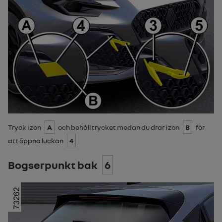
Tryck i zon
A
och behåll trycket medan du drar i zon
B
för
att öppna luckan
4
.
Bogserpunkt bak
6