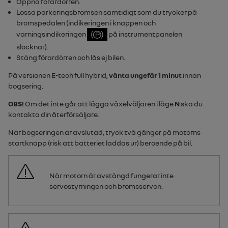
Öppna förardörren.
Lossa parkeringsbromsen samtidigt som du trycker på
bromspedalen (indikeringen i knappen och
varningsindikeringen
på instrumentpanelen
slocknar).
Stäng förardörren och lås ej bilen.
På versionen
E-tech full hybrid
,
vänta ungefär 1 minut
innan
bogsering.
OBS!
Om det inte går att lägga växelväljaren i läge
N
ska du
kontakta din återförsäljare.
När bogseringen är avslutad, tryck två gånger på motorns
startknapp (risk att batteriet laddas ur) beroende på bil.
När motorn är avstängd fungerar inte
servostyrningen och bromsservon.