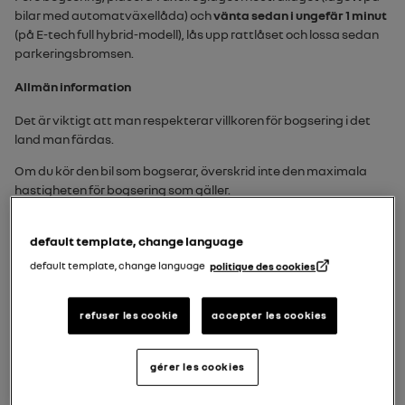
bilar med automatväxellåda) och
vänta sedan i ungefär 1 minut
(på
E-tech full hybrid
-modell), lås upp rattlåset och lossa sedan
parkeringsbromsen.
Allmän information
Det är viktigt att man respekterar villkoren för bogsering i det
land man färdas.
Om du kör den bil som bogserar, överskrid inte den maximala
hastigheten för bogsering som gäller.
Bogsering eller bärgning av ditt fordon med en flakbil
default template, change language
default template, change language
politique des cookies
refuser les cookie
accepter les cookies
gérer les cookies