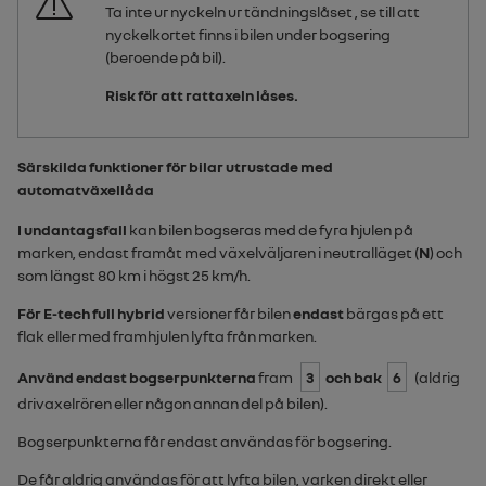
Ta inte ur nyckeln ur tändningslåset , se till att
nyckelkortet finns i bilen under bogsering
(beroende på bil).
Risk för att rattaxeln låses.
Särskilda funktioner för bilar utrustade med
automatväxellåda
I undantagsfall
kan bilen bogseras med de fyra hjulen på
marken, endast framåt med växelväljaren i neutralläget (
N
) och
som längst 80 km i högst 25 km/h.
För
E-tech full hybrid
versioner får bilen
endast
bärgas på ett
flak eller med framhjulen lyfta från marken.
Använd endast bogserpunkterna
fram
3
och bak
6
(aldrig
drivaxelrören eller någon annan del på bilen).
Bogserpunkterna får endast användas för bogsering.
De får aldrig användas för att lyfta bilen, varken direkt eller