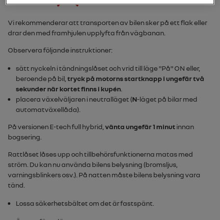
Vi rekommenderar att transporten av bilen sker på ett flak eller
drar den med framhjulen upplyfta från vägbanan.
Observera följande instruktioner:
sätt nyckeln i tändningslåset och vrid till läge "
På
"
ON
eller,
beroende på bil,
tryck på motorns startknapp i ungefär två
sekunder när kortet finns i kupén
.
placera växelväljaren i neutralläget (
N
-läget på bilar med
automatväxellåda).
På versionen
E-tech full hybrid
,
vänta ungefär 1 minut
innan
bogsering.
Rattlåset låses upp och tillbehörsfunktionerna matas med
ström. Du kan nu använda bilens belysning (bromsljus,
varningsblinkers osv.). På natten måste bilens belysning vara
tänd.
Lossa säkerhetsbältet om det är fastspänt.