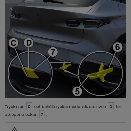
Tryck i zon
C
och behåll trycket medan du drar i zon
D
för
att öppna luckan
7
.