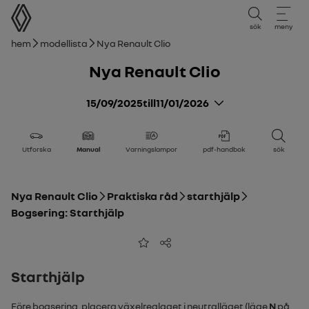
användarmanual
sök
meny
Brödsmulor
Hem
Modellista
Nya Renault Clio
Nya Renault Clio
15/09/2025
till
11/01/2026
Utforska
Manual
Varningslampor
pdf-handbok
sök
Nya Renault Clio
Praktiska råd
starthjälp
Bogsering: Starthjälp
Lägg till i favoriter
Dela
Starthjälp
Före bogsering, placera växelreglaget i neutralläget (läge
N
på