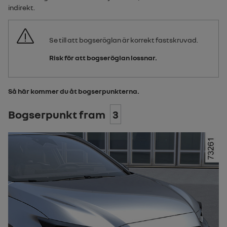
indirekt.
Se till att bogseröglan är korrekt fastskruvad.
Risk för att bogseröglan lossnar.
Så här kommer du åt bogserpunkterna.
Bogserpunkt fram
3