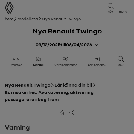
användarmanual
sök
meny
Brödsmulor
Hem
Modellista
Nya Renault Twingo
Nya Renault Twingo
08/12/2025
till
06/04/2026
Utforska
Manual
Varningslampor
pdf-handbok
sök
Nya Renault Twingo
Lär känna din bil
Barnsäkerhet: Avaktivering, aktivering
passagerarairbag fram
Lägg till i favoriter
Dela
Varning