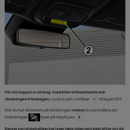
För att koppla ur
airbag
: med bilen stillastående och
tändningen frånslagen,
tryck in och vrid låset
1
till läget
OFF
.
När du har aktiverat på tändningen
måste
du kontrollera att
indikeringen
lyser på displayen
2
.
Denna varningsindikering lyser hela tiden och bekräftar att du