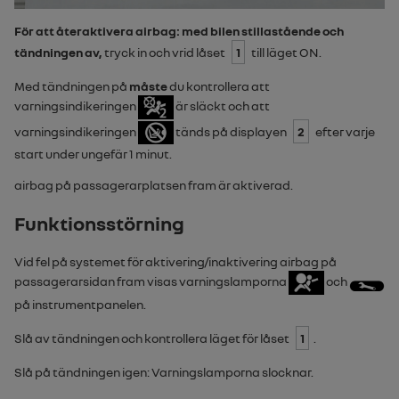
För att återaktivera
airbag
: med bilen stillastående
och
tändningen av,
tryck in och vrid låset
1
till läget
ON
.
Med tändningen på
måste
du kontrollera att
varningsindikeringen
är släckt och att
varningsindikeringen
tänds på displayen
2
efter varje
start under ungefär 1 minut.
airbag
på passagerarplatsen fram är aktiverad.
Funktionsstörning
Vid fel på systemet för aktivering/inaktivering
airbag
på
passagerarsidan fram visas varningslamporna
och
på instrumentpanelen.
Slå av tändningen och kontrollera läget för låset
1
.
Slå på tändningen igen: Varningslamporna slocknar.