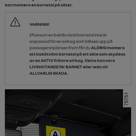
kan montera en barnstol på sätet.
VARNING!
Eftersom en bakåtvänd barnstol inte är
anpassad för en
airbag
som blåses upp på
passagerarplatsen fram får du
ALDRIG montera
ett bakåtvänt barnstol på ett säte som skyddas
av en AKTIV främre
airbag
. Detta kan vara
LIVSHOTANDE för BARNET eller leda till
ALLVARLIG SKADA.