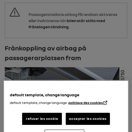
Passagerarsidans
airbag
får endast aktiveras
eller inaktiveras när
bilen står stilla med
frånslagen tändning
.
Frånkoppling av airbag på
passagerarplatsen fram
default template, change language
default template, change language
politique des cookies
refuser les cookie
accepter les cookies