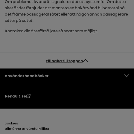
Om problemet kvarstår signalerar det ett systemfel. Om detta
sker är det förbjudet att montera en bakåtvänd bilbarnstol på
det främre passagerarsätet eller att någon annan passagerare
sitter på sätet.
Kontakta din återförsäljare så snart som möjligt.
tillbaka till toppen
Footer
användarhandböcker
Renault.se
Sidfot_2
cookies
allmänna användarvillkor