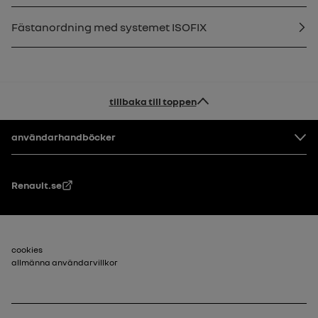
Fästanordning med systemet ISOFIX
tillbaka till toppen
Footer
användarhandböcker
Renault.se
Sidfot_2
cookies
allmänna användarvillkor