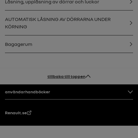
Låsning, upplåsning av dörrar och luckor
AUTOMATISK LÅSNING AV DÖRRARNA UNDER
KÖRNING
Bagagerum
tillbaka till toppen
Footer
användarhandböcker
Renault.se