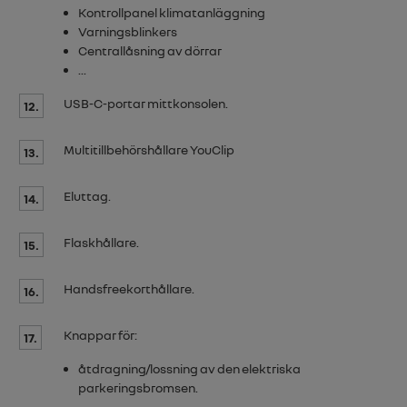
Kontrollpanel klimatanläggning
Varningsblinkers
Centrallåsning av dörrar
...
USB-C
-portar mittkonsolen.
12.
Multitillbehörshållare YouClip
13.
Eluttag.
14.
Flaskhållare.
15.
Handsfreekorthållare.
16.
Knappar för:
17.
åtdragning/lossning av den elektriska
parkeringsbromsen.