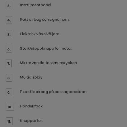
Instrumentpanel
3.
Ratt
airbag
och signalhorn.
4.
Elektrisk växelväljare.
5.
Start/stoppknapp för motor.
6.
Mittre ventilationsmunstycken
7.
Multidisplay
8.
Plats för
airbag
på passagerarsidan.
9.
Handskfack
10.
Knappar för:
11.