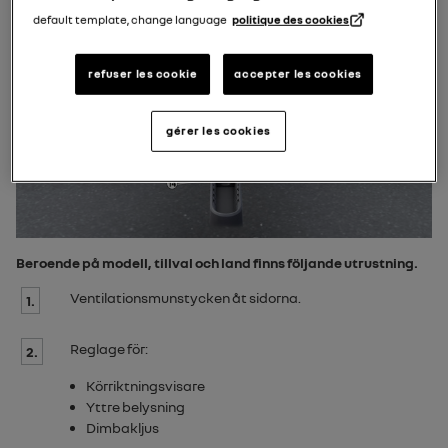
default template, change language
politique des cookies
refuser les cookie
accepter les cookies
gérer les cookies
Beroende på modell, tillval och land finns följande utrustning.
Ventilationsmunstycken åt sidorna.
1.
Reglage för:
2.
Körriktningsvisare
Yttre belysning
Dimbakljus