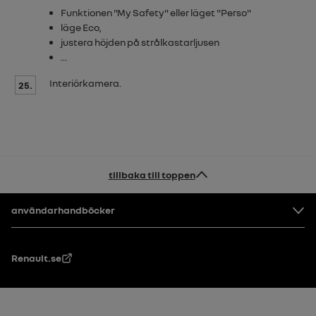
Funktionen "
My Safety
" eller läget "
Perso
"
läge
Eco
,
justera höjden på strålkastarljusen
...
Interiörkamera.
25.
tillbaka till toppen
Footer
användarhandböcker
Renault.se