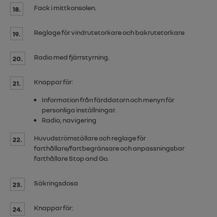
Fack i mittkonsolen.
18.
Reglage för vindrutetorkare och bakrutetorkare
19.
Radio med fjärrstyrning.
20.
Knappar för:
21.
Information från färddatorn och menyn för
personliga inställningar.
Radio, navigering
Huvudströmställare och reglage för
22.
farthållare/fartbegränsare och anpassningsbar
farthållare
Stop and Go
.
Säkringsdosa
23.
Knappar för:
24.