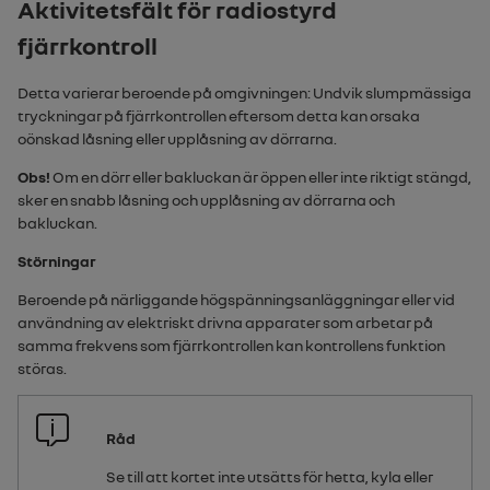
Aktivitetsfält för radiostyrd
fjärrkontroll
Detta varierar beroende på omgivningen: Undvik slumpmässiga
tryckningar på fjärrkontrollen eftersom detta kan orsaka
oönskad låsning eller upplåsning av dörrarna.
Obs!
Om en dörr eller bakluckan är öppen eller inte riktigt stängd,
sker en snabb låsning och upplåsning av dörrarna och
bakluckan.
Störningar
Beroende på närliggande högspänningsanläggningar eller vid
användning av elektriskt drivna apparater som arbetar på
samma frekvens som fjärrkontrollen kan kontrollens funktion
störas.
Råd
Se till att kortet inte utsätts för hetta, kyla eller