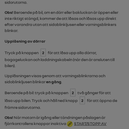
sidorutorna.
Obs!
Beroende på bil, om en dörr eller bakluckan är öppen eller
inte riktigt stängd, kommer de att låsas och låsas upp direkt
efter varandra utan att sidoblinkljusen eller varningsblinkers
blinkar.
Upplåsning av dörrar
Tryck på knappen
2
för att låsa upp alla dörrar,
bagageluckan och laddningskabeln (när den är ansluten till
bilen).
Upplåsningen visas genom att varningsblinkrarna och
sidoblinkljusen blinkar
en gång
.
Beroende på bil: tryck på knappen
2
två gånger för att
låsa upp bilen. Tryck och håll ned knapp
2
för att öppna de
främre sidorutorna.
Obs!
När motorn är igång eller tändningen påslagen är
fjärrkontrollens knappar inaktiva
START/STOPP AV