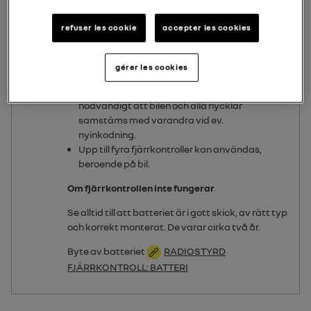
Du får endast kontakta en auktoriserad
refuser les cookie
accepter les cookies
återförsäljare:
Vid byte av nyckel ska både bilen och alla
gérer les cookies
dess nycklar lämnas in hos en
märkesrepresentant. Det är nämligen
nödvändigt att bilen och alla nycklar
samstäms med varandra vid ev.
nyinkodning.
Upp till fyra fjärrkontroller kan användas,
beroende på bil.
Om fjärrkontrollen inte fungerar
Se alltid till att batteriet är i gott skick, av rätt typ
och korrekt monterat. De varar cirka två år.
Byte av batteriet
RADIOSTYRD
FJÄRRKONTROLL: BATTERI