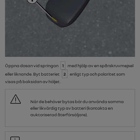
Öppna dosan vid springan
1
med hjälp av en spårskruvmejsel
eller liknande. Byt batteriet
2
enligt typ och polaritet som
visas på baksidan av höljet.
När de behöver bytas bör du använda samma
eller likvärdig typ av batteri (kontakta en
auktoriserad återförsäljare).