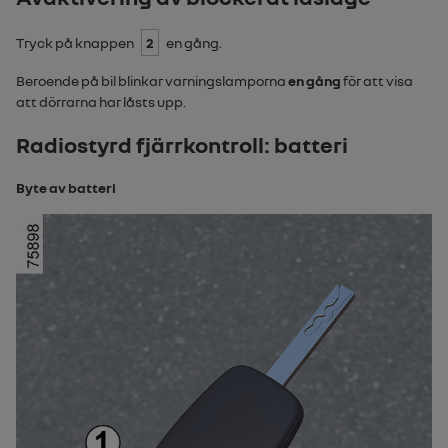
Tryck på knappen
2
en gång.
Beroende på bil blinkar varningslamporna
en gång
för att visa
att dörrarna har låsts upp.
Radiostyrd fjärrkontroll: batteri
Byte av batteri