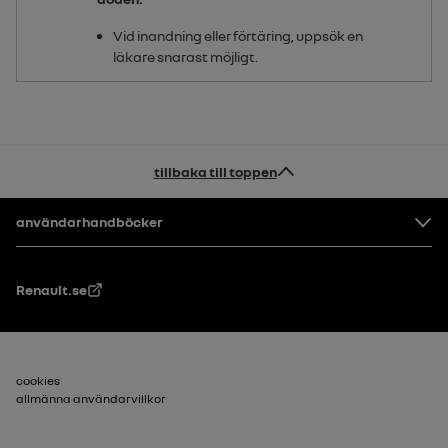
Vid inandning eller förtäring, uppsök en
läkare snarast möjligt.
tillbaka till toppen
Footer
användarhandböcker
Renault.se
Sidfot_2
cookies
allmänna användarvillkor