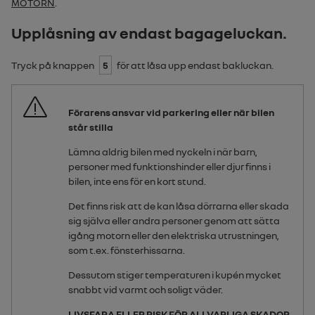
MOTORN
.
Upplåsning av endast bagageluckan.
Tryck på knappen
5
för att låsa upp endast bakluckan.
Förarens ansvar vid parkering eller när bilen
står stilla
Lämna aldrig bilen med nyckeln i när barn,
personer med funktionshinder eller djur finns i
bilen, inte ens för en kort stund.
Det finns risk att de kan låsa dörrarna eller skada
sig själva eller andra personer genom att sätta
igång motorn eller den elektriska utrustningen,
som t.ex. fönsterhissarna.
Dessutom stiger temperaturen i kupén mycket
snabbt vid varmt och soligt väder.
LIVSFARA ELLER RISK FÖR ALLVARLIGA SKADOR