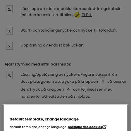
Låser upp alla dörrar, bakluckan och laddningskabeln
2.
(när den är ansluten till bilen)
ELBIL
.
Start- och tändningsnyckel och nyckel till förardörr.
3.
Upplåsning av endast bakluckan.
5.
Fjärrstyrning med infällbar insats:
Låsning/upplåsning av nyckeln. Frigör insatsen från
4.
dess plats genom att trycka på knappen
4
så lossnar
den. Tryck på knappen
4
och följ insatsen med
handen för att sätta den på sin plats.
default template, change language
Byte eller beställning av ytterligare en
default template, change language
politique des cookies
nyckel/fjärrkontroll