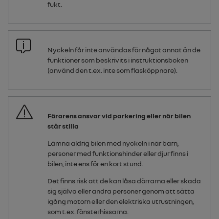
fukt.
Nyckeln får inte användas för något annat än de
funktioner som beskrivits i instruktionsboken
(använd den t.ex. inte som flasköppnare).
Förarens ansvar vid parkering eller när bilen
står stilla
Lämna aldrig bilen med nyckeln i när barn,
personer med funktionshinder eller djur finns i
bilen, inte ens för en kort stund.
Det finns risk att de kan låsa dörrarna eller skada
sig själva eller andra personer genom att sätta
igång motorn eller den elektriska utrustningen,
som t.ex. fönsterhissarna.