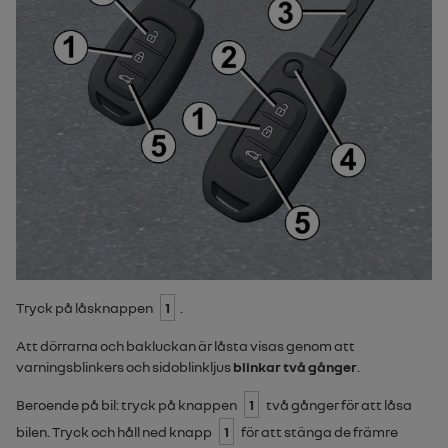
Tryck på låsknappen
1
.
Att dörrarna och bakluckan är låsta visas genom att
varningsblinkers och sidoblinkljus
blinkar två gånger
.
Beroende på bil: tryck på knappen
1
två gånger för att låsa
bilen. Tryck och håll ned knapp
1
för att stänga de främre