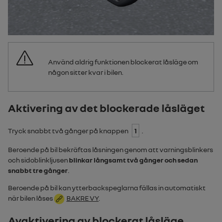
Använd aldrig funktionen blockerat låsläge om
någon sitter kvar i bilen.
Aktivering av det blockerade låsläget
Tryck snabbt två gånger på knappen
1
.
Beroende på bil bekräftas låsningen genom att varningsblinkers
och sidoblinkljusen
blinkar långsamt två gånger och sedan
snabbt tre gånger
.
Beroende på bil kan ytterbackspeglarna fällas in automatiskt
när bilen låses
BAKRE VY
.
Avaktivering av blockerat låsläge