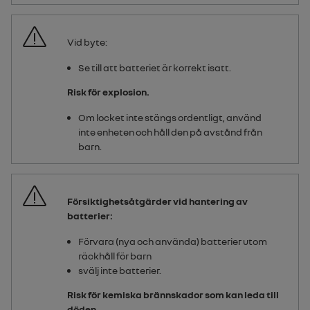
Vid byte:
Se till att batteriet är korrekt isatt.
Risk för explosion.
Om locket inte stängs ordentligt, använd
inte enheten och håll den på avstånd från
barn.
Försiktighetsåtgärder vid hantering av
batterier:
Förvara (nya och använda) batterier utom
räckhåll för barn
svälj inte batterier.
Risk för kemiska brännskador som kan leda till
döden.