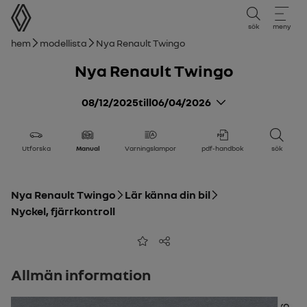
användarmanual
sök
meny
Brödsmulor
Hem
Modellista
Nya Renault Twingo
Nya Renault Twingo
08/12/2025
till
06/04/2026
Utforska
Manual
Varningslampor
pdf-handbok
sök
Nya Renault Twingo
Lär känna din bil
Nyckel, fjärrkontroll
Lägg till i favoriter
Dela
Allmän information