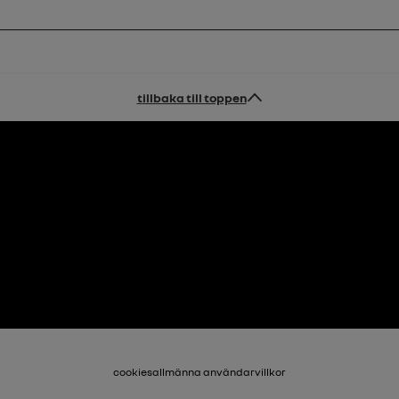
tillbaka till toppen
cookies
allmänna användarvillkor