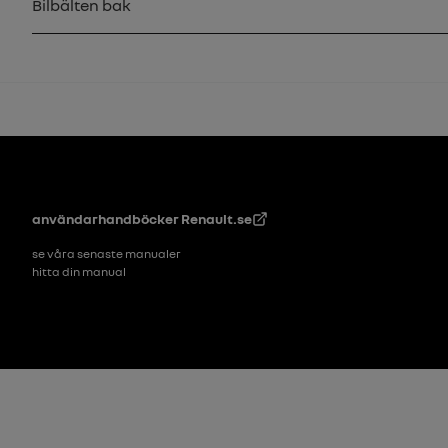
Bilbälten bak
Footer
användarhandböcker
Renault.se
se våra senaste manualer
hitta din manual
Sidfot_2