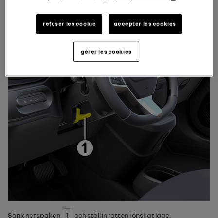
refuser les cookie
accepter les cookies
gérer les cookies
Sänk ner spaken
1
och ställ in ratten i önskat läge.