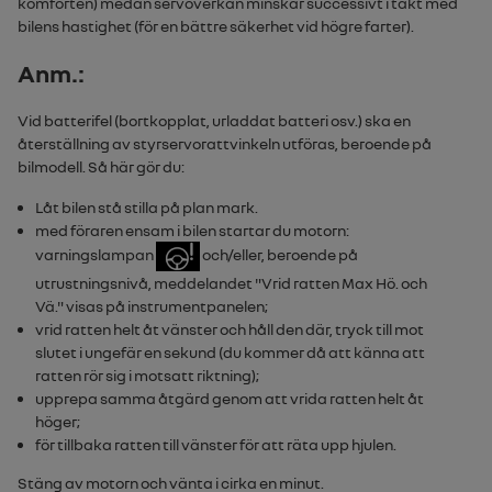
komforten) medan servoverkan minskar successivt i takt med
bilens hastighet (för en bättre säkerhet vid högre farter).
Anm.:
Vid batterifel
(bortkopplat, urladdat batteri osv.) ska en
återställning av styrservorattvinkeln utföras, beroende på
bilmodell. Så här gör du:
Låt bilen stå stilla på plan mark.
med föraren ensam i bilen startar du motorn:
varningslampan
och/eller, beroende på
utrustningsnivå, meddelandet "
Vrid ratten Max Hö. och
Vä.
" visas på instrumentpanelen;
vrid ratten helt åt vänster och håll den där, tryck till mot
slutet i ungefär en sekund (du kommer då att känna att
ratten rör sig i motsatt riktning);
upprepa samma åtgärd genom att vrida ratten helt åt
höger;
för tillbaka ratten till vänster för att räta upp hjulen.
Stäng av motorn och vänta i cirka en minut.