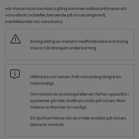
när motorn startas nästa gång kommer indikatorlampan att
vara släckt och/eller, beroende på utrustningsnivå,
meddelandet att vara borta.
Stäng aldrig av motorn i nedförsbacke och stäng
inte av tändningen under körning.
Håll inte kvar ratten i fullt rattutslag längre än
nödvändigt.
Om motorn är avstängd eller ett fel har uppstått i
systemet går det ändå att vrida på ratten. Man
måste ta i lite mer än vanligt.
Ett ljud kan höras när du vrider snabbt på ratten.
Detta är normalt.