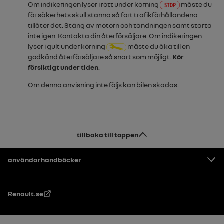
Om indikeringen lyser i rött under körning
måste du
för säkerhets skull stanna så fort trafikförhållandena
tillåter det. Stäng av motorn och tändningen samt starta
inte igen. Kontakta din återförsäljare. Om indikeringen
lyser i gult under körning
måste du åka till en
godkänd återförsäljare så snart som möjligt.
Kör
försiktigt under tiden
.
Om denna anvisning inte följs kan bilen skadas.
tillbaka till toppen
Footer
användarhandböcker
Renault.se