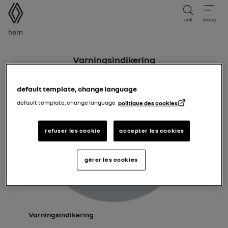
användarmanual
sök
meny
Brödsmulor
Hem
Varningsindikering
default template, change language
default template, change language
politique des cookies
refuser les cookie
accepter les cookies
gérer les cookies
Varningsindikering