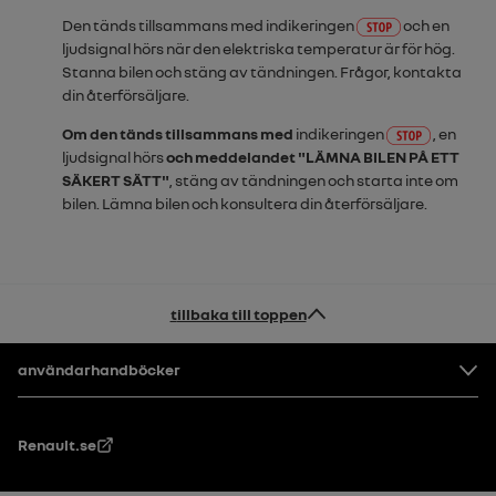
Den tänds tillsammans med indikeringen
och en
ljudsignal hörs när den elektriska temperatur är för hög.
Stanna bilen och stäng av tändningen. Frågor, kontakta
din återförsäljare.
Om den tänds tillsammans med
indikeringen
, en
ljudsignal hörs
och meddelandet "
LÄMNA BILEN PÅ ETT
SÄKERT SÄTT
"
, stäng av tändningen och starta inte om
bilen. Lämna bilen och konsultera din återförsäljare.
tillbaka till toppen
Footer
användarhandböcker
Renault.se