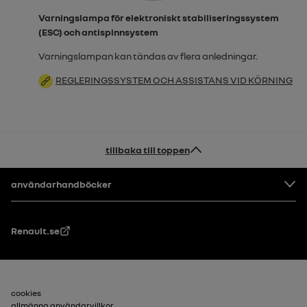
Varningslampa för elektroniskt stabiliseringssystem
(ESC) och antispinnsystem
Varningslampan kan tändas av flera anledningar.
REGLERINGSSYSTEM OCH ASSISTANS VID KÖRNING
tillbaka till toppen
Footer
användarhandböcker
Renault.se
Sidfot_2
cookies
allmänna användarvillkor