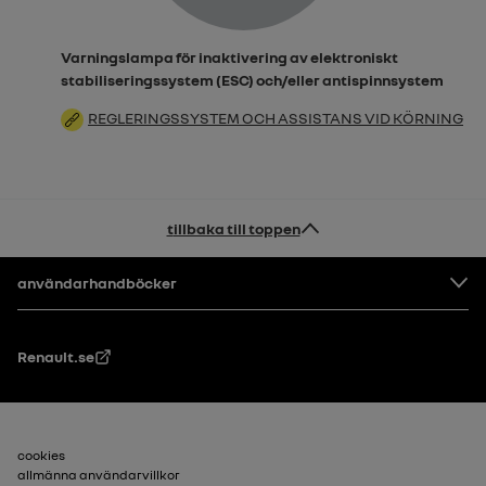
Varningslampa för inaktivering av elektroniskt
stabiliseringssystem (ESC) och/eller antispinnsystem
REGLERINGSSYSTEM OCH ASSISTANS VID KÖRNING
tillbaka till toppen
Footer
användarhandböcker
Renault.se
Sidfot_2
cookies
allmänna användarvillkor