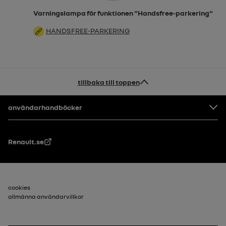
Varningslampa för funktionen "Handsfree-parkering"
HANDSFREE-PARKERING
tillbaka till toppen
Footer
användarhandböcker
Renault.se
Sidfot_2
cookies
allmänna användarvillkor