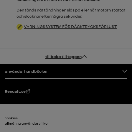
Den tänds när tändningen slås på eller när motorn startar
och slocknar efter några sekunder.
VARNINGSSYSTEM FÖR DÄCKTRYCKSFÖRLUST
tillbaka till toppen
Footer
användarhandböcker
Renault.se
Sidfot_2
cookies
allmänna användarvillkor