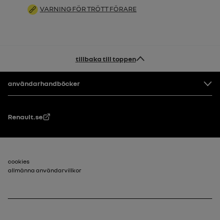
VARNING FÖR TRÖTT FÖRARE
tillbaka till toppen
Footer
användarhandböcker
Renault.se
Sidfot_2
cookies
allmänna användarvillkor