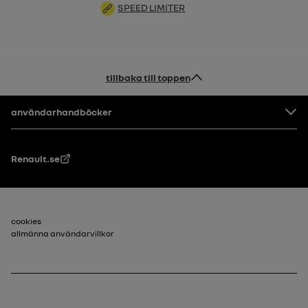
SPEED LIMITER
tillbaka till toppen
Footer
användarhandböcker
Renault.se
Sidfot_2
cookies
allmänna användarvillkor