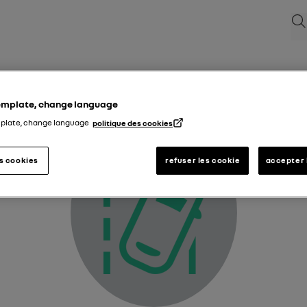
Sök
Indikering för filbyte
template, change language
mplate, change language
politique des cookies
es cookies
refuser les cookie
accepter 