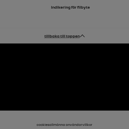
Indikering för filbyte
tillbaka till toppen
cookies
allmänna användarvillkor