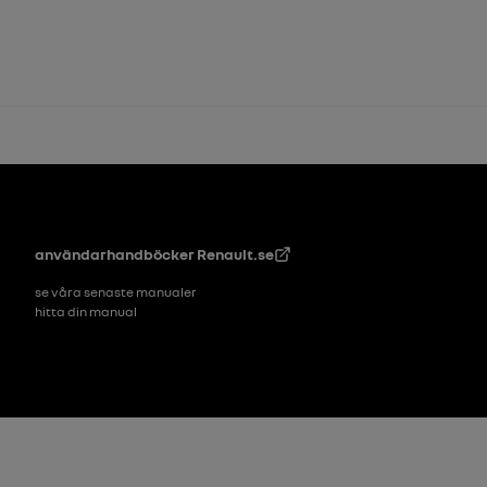
Footer
användarhandböcker
Renault.se
se våra senaste manualer
hitta din manual
Sidfot_2