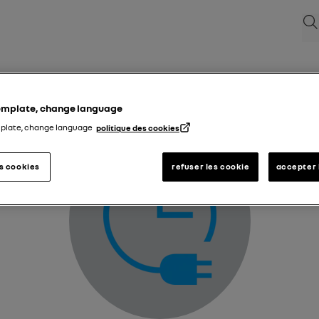
Sök
Varningslampa för laddningsprogrammering
template, change language
mplate, change language
politique des cookies
es cookies
refuser les cookie
accepter 