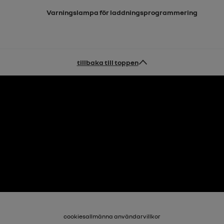
Varningslampa för laddningsprogrammering
tillbaka till toppen
cookies
allmänna användarvillkor