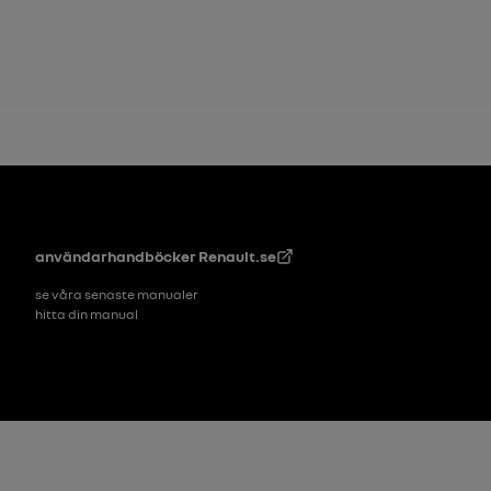
Footer
användarhandböcker
Renault.se
se våra senaste manualer
hitta din manual
Sidfot_2