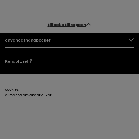
tillbaka till toppen
Footer
användarhandböcker
Renault.se
Sidfot_2
cookies
allmänna användarvillkor