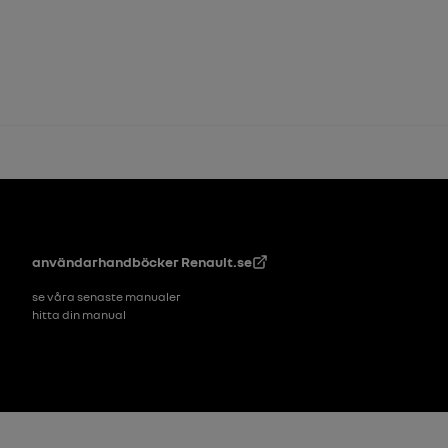
Footer
användarhandböcker
Renault.se
se våra senaste manualer
hitta din manual