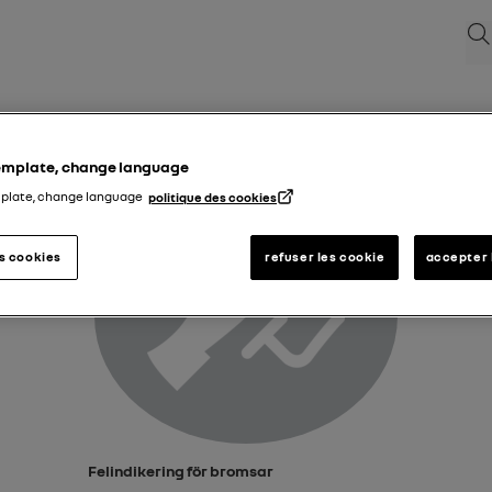
Sök
Felindikering för bromsar
template, change language
mplate, change language
politique des cookies
es cookies
refuser les cookie
accepter 
Felindikering för bromsar