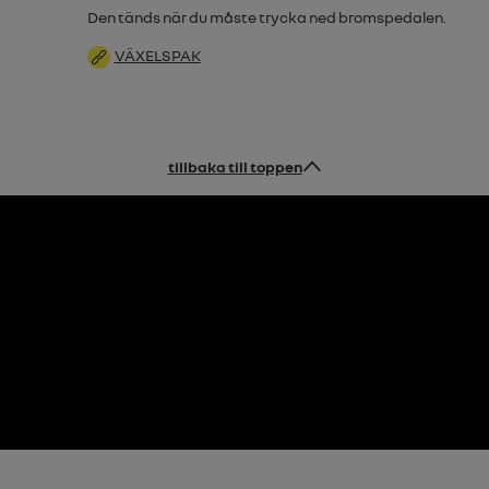
Den tänds när du måste trycka ned bromspedalen.
VÄXELSPAK
tillbaka till toppen