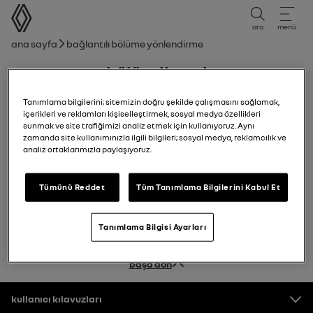
kullanıcı kılavuzu
ara
menü
Gezinti çubuğu
Ana sayfa
Bağlantılı bölüme yönlendirme
Bölüm listesi
Kart
Tanımlama bilgilerini; sitemizin doğru şekilde çalışmasını sağlamak,
içerikleri ve reklamları kişiselleştirmek, sosyal medya özellikleri
sunmak ve site trafiğimizi analiz etmek için kullanıyoruz. Aynı
Anahtar, uzaktan kumanda
zamanda site kullanımınızla ilgili bilgileri; sosyal medya, reklamcılık ve
analiz ortaklarımızla paylaşıyoruz.
Kapılar ve açılır elemanlar
Tümünü Reddet
Tüm Tanımlama Bilgilerini Kabul Et
Tanımlama Bilgisi Ayarları
başa dön
Altbilgi
kullanıcı kılavuzları