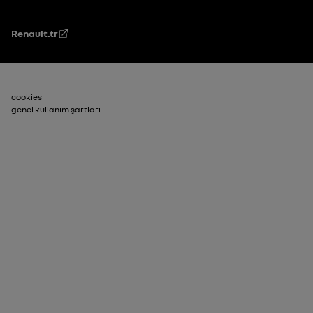
Renault.tr
Alt Bilgi_2
cookies
genel kullanım şartları