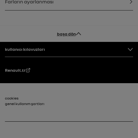
Farların ayarlanması
başa dön
Altbilgi
kullanıcı kılavuzları
Renault.tr
Alt Bilgi_2
cookies
genel kullanım şartları