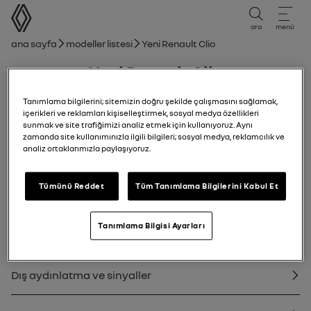
kullanıcı kılavuzu
ara
menü
Gezinti çubuğu
Ana sayfa
Modeller listesi
Yeni Renault Clio
Yeni Renault Clio
15/09/2025
için
11/01/2026
Tanımlama bilgilerini; sitemizin doğru şekilde çalışmasını sağlamak,
içerikleri ve reklamları kişiselleştirmek, sosyal medya özellikleri
sunmak ve site trafiğimizi analiz etmek için kullanıyoruz. Aynı
zamanda site kullanımınızla ilgili bilgileri; sosyal medya, reklamcılık ve
analiz ortaklarımızla paylaşıyoruz.
Keşfet
El Kitabı
Uyarı ışıkları
pdf kılavuzu
ara
Tümünü Reddet
Tüm Tanımlama Bilgilerini Kabul Et
Yeni Renault Clio
Otomobilinizle tanışınız
Aydınlatma ve sinyaller
Tanımlama Bilgisi Ayarları
Favorilere ekle
Paylaş
Dış aydınlatma ve sinyaller