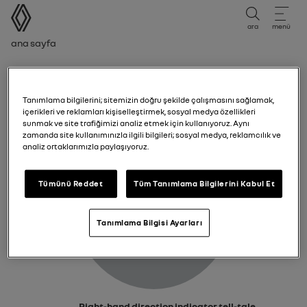
kullanıcı kılavuzu
ara
menü
Gezinti çubuğu
Ana sayfa
Right-hand direction indicator tell-tale
Tanımlama bilgilerini; sitemizin doğru şekilde çalışmasını sağlamak,
içerikleri ve reklamları kişiselleştirmek, sosyal medya özellikleri
sunmak ve site trafiğimizi analiz etmek için kullanıyoruz. Aynı
zamanda site kullanımınızla ilgili bilgileri; sosyal medya, reklamcılık ve
analiz ortaklarımızla paylaşıyoruz.
Tümünü Reddet
Tüm Tanımlama Bilgilerini Kabul Et
Tanımlama Bilgisi Ayarları
Right-hand direction indicator tell-tale