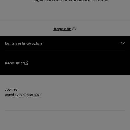
başa dön
Altbilgi
kullanıcı kılavuzları
Renault.tr
Alt Bilgi_2
cookies
genel kullanım şartları